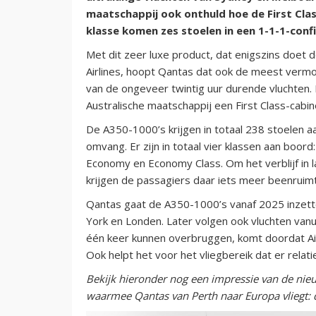
maatschappij ook onthuld hoe de First Class
klasse komen zes stoelen in een 1-1-1-conf
Met dit zeer luxe product, dat enigszins doet 
Airlines, hoopt Qantas dat ook de meest vermo
van de ongeveer twintig uur durende vluchten.
Australische maatschappij een First Class-cabin
De A350-1000’s krijgen in totaal 238 stoelen aa
omvang. Er zijn in totaal vier klassen aan boor
Economy en Economy Class. Om het verblijf in
krijgen de passagiers daar iets meer beenruim
Qantas gaat de A350-1000’s vanaf 2025 inzett
York en Londen. Later volgen ook vluchten van
één keer kunnen overbruggen, komt doordat Air
Ook helpt het voor het vliegbereik dat er relati
Bekijk hieronder nog een impressie van de nieuw
waarmee Qantas van Perth naar Europa vliegt: da