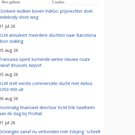
Best gelezen
Crashes
Donkere wolken boven IndiGo: prijsvechter doet
widebody-vloot weg
31 jul 26
KLM annuleert meerdere vluchten naar Barcelona
door staking
05 aug 26
Transavia opent komende winter nieuwe route
vanaf Brussels Airport
05 aug 26
KLM stelt eerste commerciële vlucht met Airbus
A350-900 uit
06 aug 26
Voormalig financieel directeur KLM Erik Swelheim
aan de slag bij ProRail
31 jul 26
Groningen vanaf nu verbonden met Esbjerg: 'scheelt