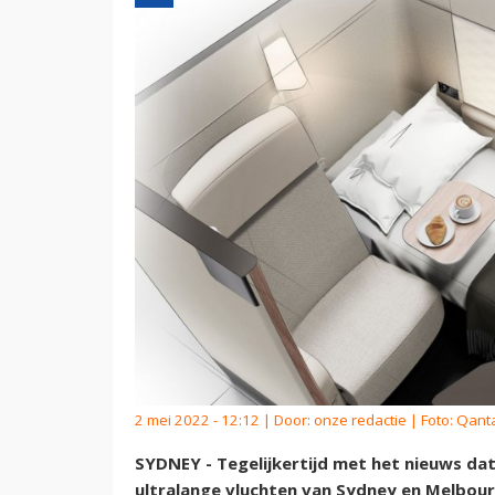
2 mei 2022 - 12:12 | Door:
onze redactie
| Foto: Qant
SYDNEY - Tegelijkertijd met het nieuws da
ultralange vluchten van Sydney en Melbou