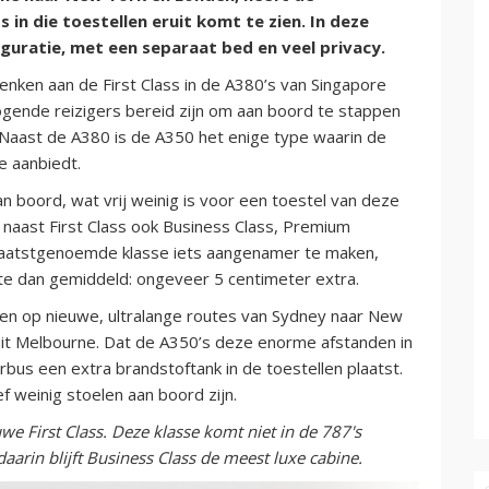
 in die toestellen eruit komt te zien. In deze
iguratie, met een separaat bed en veel privacy.
denken aan de First Class in de A380’s van Singapore
gende reizigers bereid zijn om aan boord te stappen
 Naast de A380 is de A350 het enige type waarin de
e aanbiedt.
n boord, wat vrij weinig is voor een toestel van deze
d: naast First Class ook Business Class, Premium
 laatstgenoemde klasse iets aangenamer te maken,
te dan gemiddeld: ongeveer 5 centimeter extra.
en op nieuwe, ultralange routes van Sydney naar New
uit Melbourne. Dat de A350’s deze enorme afstanden in
bus een extra brandstoftank in de toestellen plaatst.
ef weinig stoelen aan boord zijn.
e First Class. Deze klasse komt niet in de 787's
arin blijft Business Class de meest luxe cabine.