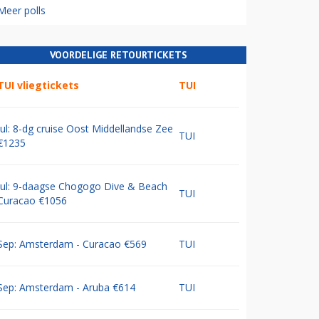
Meer polls
VOORDELIGE RETOURTICKETS
TUI vliegtickets
TUI
Jul: 8-dg cruise Oost Middellandse Zee
TUI
€1235
Jul: 9-daagse Chogogo Dive & Beach
TUI
Curacao €1056
Sep: Amsterdam - Curacao €569
TUI
Sep: Amsterdam - Aruba €614
TUI