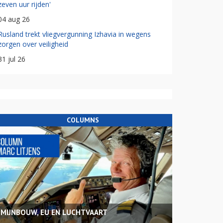
zeven uur rijden'
04 aug 26
Rusland trekt vliegvergunning Izhavia in wegens
zorgen over veiligheid
31 jul 26
COLUMNS
MIJNBOUW, EU EN LUCHTVAART