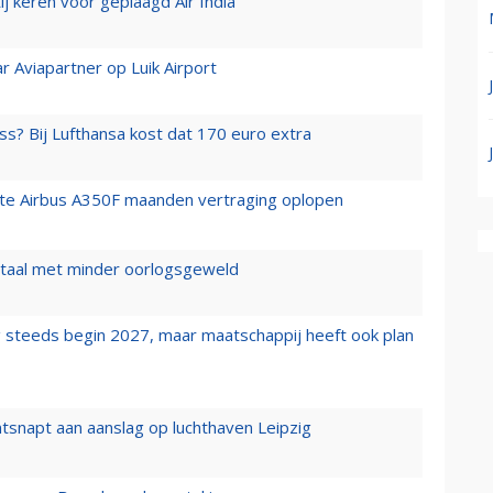
j keren voor geplaagd Air India
r Aviapartner op Luik Airport
ss? Bij Lufthansa kost dat 170 euro extra
rste Airbus A350F maanden vertraging oplopen
wartaal met minder oorlogsgeweld
 steeds begin 2027, maar maatschappij heeft ook plan
tsnapt aan aanslag op luchthaven Leipzig