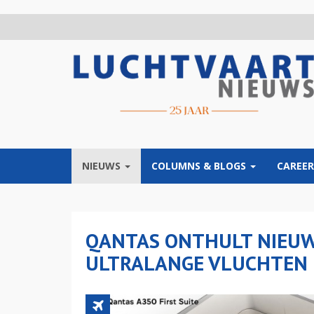
Overslaan
en
naar
de
inhoud
gaan
NIEUWS
COLUMNS & BLOGS
CAREER
QANTAS ONTHULT NIEUW
ULTRALANGE VLUCHTEN