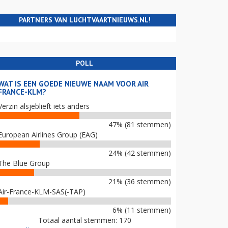
PARTNERS VAN LUCHTVAARTNIEUWS.NL!
POLL
WAT IS EEN GOEDE NIEUWE NAAM VOOR AIR
FRANCE-KLM?
Verzin alsjeblieft iets anders
47% (81 stemmen)
European Airlines Group (EAG)
24% (42 stemmen)
The Blue Group
21% (36 stemmen)
Air-France-KLM-SAS(-TAP)
6% (11 stemmen)
Totaal aantal stemmen: 170