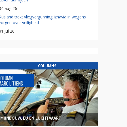
04 aug 26
Rusland trekt vliegvergunning Izhavia in wegens
zorgen over veiligheid
31 jul 26
COLUMNS
MIJNBOUW, EU EN LUCHTVAART