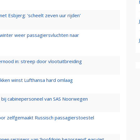
t Esbjerg: 'scheelt zeven uur rijden'
 winter weer passagiersvluchten naar
ernood in: streep door vlootuitbreiding
ukken winst Lufthansa hard omlaag
 bij cabinepersoneel van SAS Noorwegen
voor zelfgemaakt Russisch passagierstoestel
nen reizigers van ‘hoofdpijn bezorgend’ easyJet