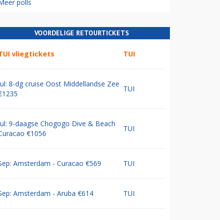
Meer polls
VOORDELIGE RETOURTICKETS
TUI vliegtickets
TUI
Jul: 8-dg cruise Oost Middellandse Zee
TUI
€1235
Jul: 9-daagse Chogogo Dive & Beach
TUI
Curacao €1056
Sep: Amsterdam - Curacao €569
TUI
Sep: Amsterdam - Aruba €614
TUI