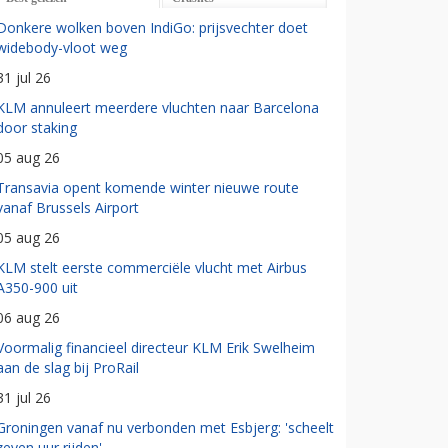
Donkere wolken boven IndiGo: prijsvechter doet
widebody-vloot weg
31 jul 26
KLM annuleert meerdere vluchten naar Barcelona
door staking
05 aug 26
Transavia opent komende winter nieuwe route
vanaf Brussels Airport
05 aug 26
KLM stelt eerste commerciële vlucht met Airbus
A350-900 uit
06 aug 26
Voormalig financieel directeur KLM Erik Swelheim
aan de slag bij ProRail
31 jul 26
Groningen vanaf nu verbonden met Esbjerg: 'scheelt
zeven uur rijden'