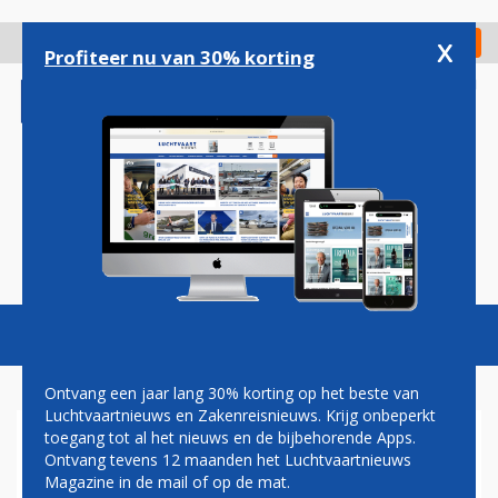
Overslaan
en
x
Digitaal Magazine
Registreer
Check in
naar
Profiteer nu van 30% korting
de
inhoud
gaan
Magazine
Podcasts
Vacatures
Toggl
naviga
Ontvang een jaar lang 30% korting op het beste van
Luchtvaartnieuws en Zakenreisnieuws. Krijg onbeperkt
toegang tot al het nieuws en de bijbehorende Apps.
RECTIFICATIE
Ontvang tevens 12 maanden het Luchtvaartnieuws
BERICHTGEVING UNITED
Magazine in de mail of op de mat.