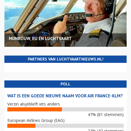
MIJNBOUW, EU EN LUCHTVAART
PARTNERS VAN LUCHTVAARTNIEUWS.NL!
POLL
WAT IS EEN GOEDE NIEUWE NAAM VOOR AIR FRANCE-KLM?
Verzin alsjeblieft iets anders
47% (81 stemmen)
European Airlines Group (EAG)
24% (42 stemmen)