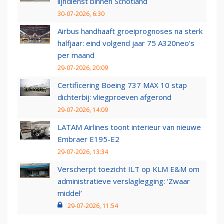
lijndienst binnen Schotland
30-07-2026, 6:30
Airbus handhaaft groeiprognoses na sterk
halfjaar: eind volgend jaar 75 A320neo’s
per maand
29-07-2026, 20:09
Certificering Boeing 737 MAX 10 stap
dichterbij: vliegproeven afgerond
29-07-2026, 14:09
LATAM Airlines toont interieur van nieuwe
Embraer E195-E2
29-07-2026, 13:34
Verscherpt toezicht ILT op KLM E&M om
administratieve verslaglegging: ‘Zwaar
middel’
29-07-2026, 11:54