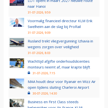
LOT opent in maart 2027 nieuwe route
naar Hanoi
31-07-2026, 9:59
Voormalig financieel directeur KLM Erik
Swelheim aan de slag bij ProRail
31-07-2026, 9:09
Rusland trekt vliegvergunning Izhavia in
wegens zorgen over veiligheid
31-07-2026, 8:03
Wachttijd afgifte onderhoudslicenties
monteurs neemt af, maar krapte blijft
31-07-2026, 7:15
MAA houdt deur voor Ryanair en Wizz Air
open tijdens sluiting Charleroi Airport
30-07-2026, 14:30
Business en First Class steeds
belangrijker voor Air France-KLM: