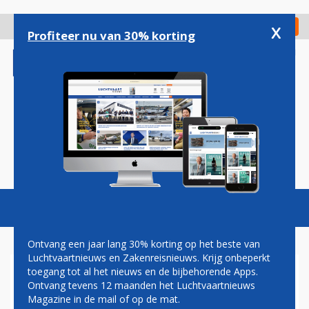
Overslaan
en
x
Digitaal Magazine
Registreer
Check in
naar
Profiteer nu van 30% korting
de
inhoud
gaan
Magazine
Podcasts
Vacatures
Toggl
naviga
Ontvang een jaar lang 30% korting op het beste van
Luchtvaartnieuws en Zakenreisnieuws. Krijg onbeperkt
toegang tot al het nieuws en de bijbehorende Apps.
STAR ALLIANCE BESTE
Ontvang tevens 12 maanden het Luchtvaartnieuws
LUCHTVAARTALLIANTIE
Magazine in de mail of op de mat.