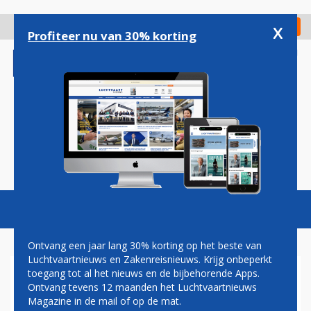
Overslaan
en
x
Digitaal Magazine
Registreer
Check in
naar
Profiteer nu van 30% korting
de
inhoud
gaan
Magazine
Podcasts
Vacatures
Toggl
naviga
Ontvang een jaar lang 30% korting op het beste van
Luchtvaartnieuws en Zakenreisnieuws. Krijg onbeperkt
toegang tot al het nieuws en de bijbehorende Apps.
VIRGIN ATLANTIC NA VIER
Ontvang tevens 12 maanden het Luchtvaartnieuws
JAAR WEER IN HET ZWART
Magazine in de mail of op de mat.