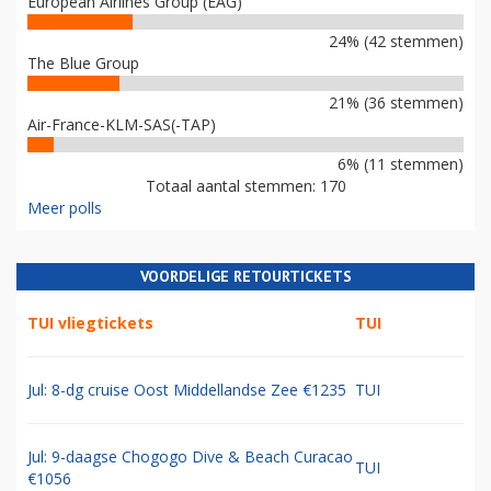
European Airlines Group (EAG)
24% (42 stemmen)
The Blue Group
21% (36 stemmen)
Air-France-KLM-SAS(-TAP)
6% (11 stemmen)
Totaal aantal stemmen: 170
Meer polls
VOORDELIGE RETOURTICKETS
TUI vliegtickets
TUI
Jul: 8-dg cruise Oost Middellandse Zee €1235
TUI
Jul: 9-daagse Chogogo Dive & Beach Curacao
TUI
€1056