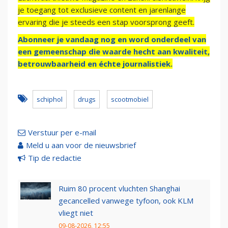
je toegang tot exclusieve content en jarenlange
ervaring die je steeds een stap voorsprong geeft.
Abonneer je vandaag nog en word onderdeel van
een gemeenschap die waarde hecht aan kwaliteit,
betrouwbaarheid en échte journalistiek.
schiphol
drugs
scootmobiel
Verstuur per e-mail
Meld u aan voor de nieuwsbrief
Tip de redactie
Ruim 80 procent vluchten Shanghai
gecancelled vanwege tyfoon, ook KLM
vliegt niet
09-08-2026, 12:55