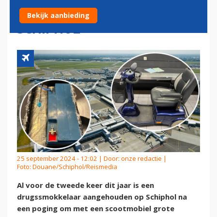
AANGEHOUDEN OP
Bekijk aanbieding
SCHIPHOL
25 september 2024 - 12:02 | Door:
onze redactie
|
Foto: Douane/Schiphol/Reismedia
Al voor de tweede keer dit jaar is een
drugssmokkelaar aangehouden op Schiphol na
een poging om met een scootmobiel grote