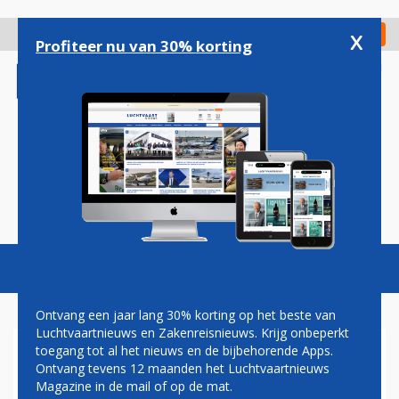
Overslaan
en
x
Digitaal Magazine
Registreer
Check in
naar
Profiteer nu van 30% korting
de
inhoud
gaan
Magazine
Podcasts
Vacatures
Toggl
naviga
Ontvang een jaar lang 30% korting op het beste van
Luchtvaartnieuws en Zakenreisnieuws. Krijg onbeperkt
toegang tot al het nieuws en de bijbehorende Apps.
WEER DRUGSSMOKKELAAR
Ontvang tevens 12 maanden het Luchtvaartnieuws
MET SCOOTMOBIEL
Magazine in de mail of op de mat.