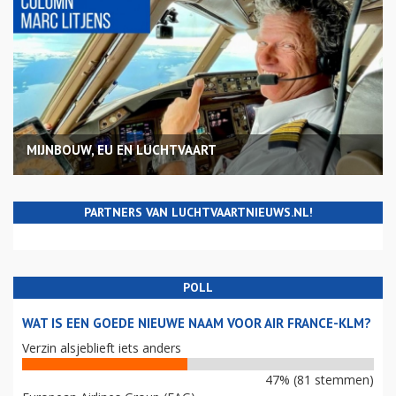
MIJNBOUW, EU EN LUCHTVAART
PARTNERS VAN LUCHTVAARTNIEUWS.NL!
POLL
WAT IS EEN GOEDE NIEUWE NAAM VOOR AIR FRANCE-KLM?
Verzin alsjeblieft iets anders
47% (81 stemmen)