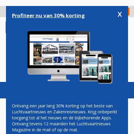
Overslaan
en
x
Digitaal Magazine
Registreer
Check in
naar
Profiteer nu van 30% korting
de
inhoud
gaan
Magazine
Podcasts
Vacatures
Toggl
naviga
Ontvang een jaar lang 30% korting op het beste van
Luchtvaartnieuws en Zakenreisnieuws. Krijg onbeperkt
toegang tot al het nieuws en de bijbehorende Apps.
RELMUIS BLIJKT
Ontvang tevens 12 maanden het Luchtvaartnieuws
VERANTWOORDELIJK VOOR
Magazine in de mail of op de mat.