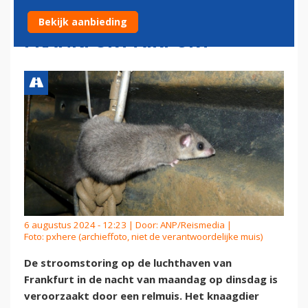
GROTE STROOMSTORING OP
Bekijk aanbieding
FRANKFURT AIRPORT
6 augustus 2024 - 12:23 | Door:
ANP/Reismedia
|
Foto: pxhere (archieffoto, niet de verantwoordelijke muis)
De stroomstoring op de luchthaven van
Frankfurt in de nacht van maandag op dinsdag is
veroorzaakt door een relmuis. Het knaagdier