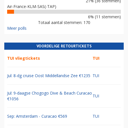
21% (36 stemmen)
Air-France-KLM-SAS(-TAP)
6% (11 stemmen)
Totaal aantal stemmen: 170
Meer polls
VOORDELIGE RETOURTICKETS
TUI vliegtickets
TUI
Jul: 8-dg cruise Oost Middellandse Zee €1235
TUI
Jul: 9-daagse Chogogo Dive & Beach Curacao
TUI
€1056
Sep: Amsterdam - Curacao €569
TUI