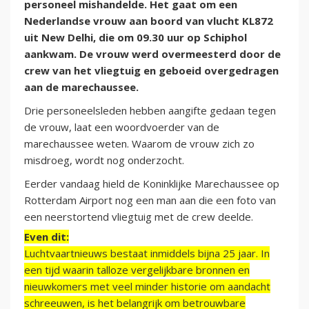
personeel mishandelde. Het gaat om een
Nederlandse vrouw aan boord van vlucht KL872
uit New Delhi, die om 09.30 uur op Schiphol
aankwam. De vrouw werd overmeesterd door de
crew van het vliegtuig en geboeid overgedragen
aan de marechaussee.
Drie personeelsleden hebben aangifte gedaan tegen
de vrouw, laat een woordvoerder van de
marechaussee weten. Waarom de vrouw zich zo
misdroeg, wordt nog onderzocht.
Eerder vandaag hield de Koninklijke Marechaussee op
Rotterdam Airport nog een man aan die een foto van
een neerstortend vliegtuig met de crew deelde.
Even dit:
Luchtvaartnieuws bestaat inmiddels bijna 25 jaar. In
een tijd waarin talloze vergelijkbare bronnen en
nieuwkomers met veel minder historie om aandacht
schreeuwen, is het belangrijk om betrouwbare