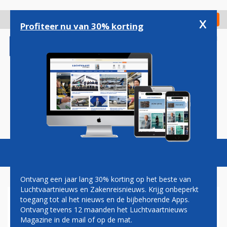
Overslaan
en
x
Digitaal Magazine
Registreer
Check in
naar
Profiteer nu van 30% korting
de
inhoud
gaan
Magazine
Podcasts
Vacatures
Toggl
naviga
Ontvang een jaar lang 30% korting op het beste van
Luchtvaartnieuws en Zakenreisnieuws. Krijg onbeperkt
toegang tot al het nieuws en de bijbehorende Apps.
VROUW AANGEHOUDEN
Ontvang tevens 12 maanden het Luchtvaartnieuws
VOOR MISHANDELEN
Magazine in de mail of op de mat.