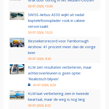
druk door oorlog in het Midden-Oosten
30-07-2026, 10:36
SWISS-Airbus A330 wijkt uit nadat
koptelefoonoplader rook in cabine
veroorzaakt
30-07-2026, 10:23
Bezoekersrecord voor Farnborough
Airshow: 41 procent meer dan de vorige
keer
30-07-2026, 9:30
KLM ziet resultaten verbeteren, maar
achteroverleunen is geen optie:
‘Realistisch blijven’
30-07-2026, 9:29
KLM laat verbetering zien in tweede
kwartaal, maar de weg is nog lang
30-07-2026, 8:22