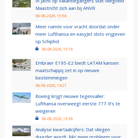
In jacht op vakantiegangers sluit vliegveld
Maastricht zich aan bij ANVR
06-08-2026, 15:56
Meer ruimte voor vracht doordat onder
meer Lufthansa en easyJet slots vrijgeven
op Schiphol
06-08-2026, 15:16
Embraer E195-E2 biedt LATAM kansen:
maatschappij zet in op nieuwe
bestemmingen
06-08-2026, 14:27
Boeing krijgt nieuwe tegenvaller:
Lufthansa overweegt eerste 777-9’s te
weigeren
06-08-2026, 13:36
Analyse kwartaalcijfers: Dat vliegen
duurder wordt, lijkt geen probleem voor