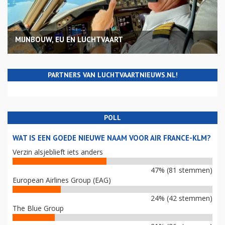
MIJNBOUW, EU EN LUCHTVAART
PARTNERS VAN LUCHTVAARTNIEUWS.NL!
POLL
WAT IS EEN GOEDE NIEUWE NAAM VOOR AIR FRANCE-KLM?
Verzin alsjeblieft iets anders
47% (81 stemmen)
European Airlines Group (EAG)
24% (42 stemmen)
The Blue Group