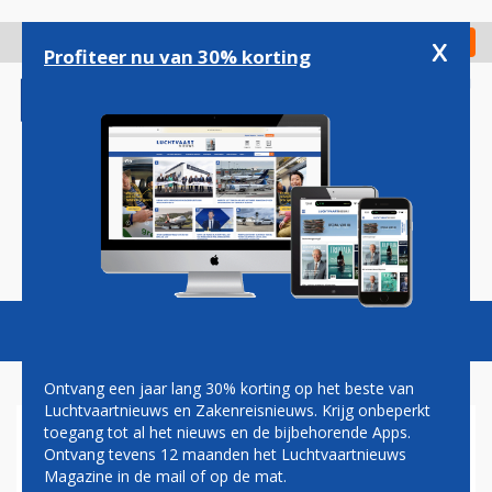
Overslaan
en
x
Digitaal Magazine
Registreer
Check in
naar
Profiteer nu van 30% korting
de
inhoud
gaan
Magazine
Podcasts
Vacatures
Toggl
naviga
Ontvang een jaar lang 30% korting op het beste van
Luchtvaartnieuws en Zakenreisnieuws. Krijg onbeperkt
toegang tot al het nieuws en de bijbehorende Apps.
NEDERLAND GAAT F-16'S
Ontvang tevens 12 maanden het Luchtvaartnieuws
DEFINITIEF LEVEREN AAN
Magazine in de mail of op de mat.