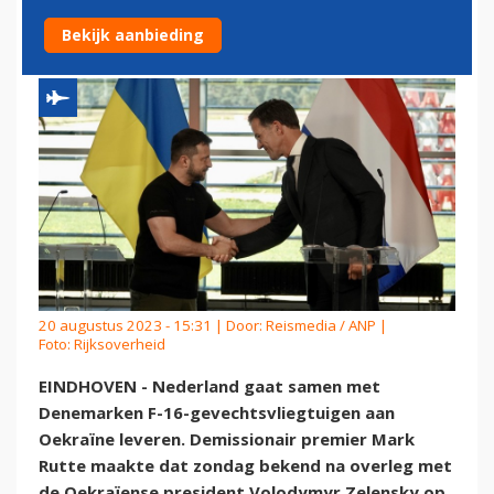
OEKRAÏNE
Bekijk aanbieding
20 augustus 2023 - 15:31 | Door:
Reismedia / ANP
|
Foto: Rijksoverheid
EINDHOVEN - Nederland gaat samen met
Denemarken F-16-gevechtsvliegtuigen aan
Oekraïne leveren. Demissionair premier Mark
Rutte maakte dat zondag bekend na overleg met
de Oekraïense president Volodymyr Zelensky op