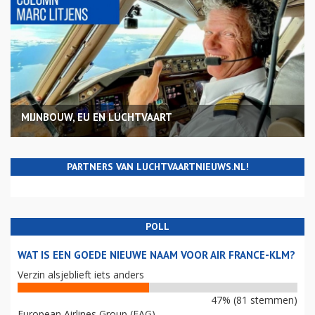
MIJNBOUW, EU EN LUCHTVAART
PARTNERS VAN LUCHTVAARTNIEUWS.NL!
POLL
WAT IS EEN GOEDE NIEUWE NAAM VOOR AIR FRANCE-KLM?
Verzin alsjeblieft iets anders
47% (81 stemmen)
European Airlines Group (EAG)