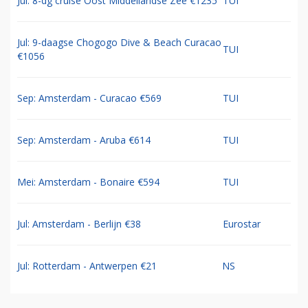
Jul: 8-dg cruise Oost Middellandse Zee €1235
TUI
Jul: 9-daagse Chogogo Dive & Beach Curacao
TUI
€1056
Sep: Amsterdam - Curacao €569
TUI
Sep: Amsterdam - Aruba €614
TUI
Mei: Amsterdam - Bonaire €594
TUI
Jul: Amsterdam - Berlijn €38
Eurostar
Jul: Rotterdam - Antwerpen €21
NS