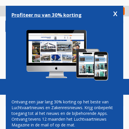
Overslaan
en
x
Digitaal Magazine
Registreer
Check in
naar
Profiteer nu van 30% korting
de
inhoud
gaan
Magazine
Podcasts
Vacatures
Toggl
naviga
Ontvang een jaar lang 30% korting op het beste van
Luchtvaartnieuws en Zakenreisnieuws. Krijg onbeperkt
toegang tot al het nieuws en de bijbehorende Apps.
NEDERLANDSE F-16'S
Ontvang tevens 12 maanden het Luchtvaartnieuws
OEFENEN MET BOMMEN OP
Magazine in de mail of op de mat.