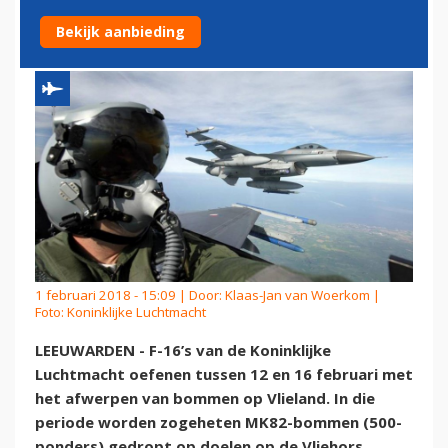
VLIELAND
Bekijk aanbieding
1 februari 2018 - 15:09 | Door:
Klaas-Jan van Woerkom
|
Foto: Koninklijke Luchtmacht
LEEUWARDEN - F-16’s van de Koninklijke
Luchtmacht oefenen tussen 12 en 16 februari met
het afwerpen van bommen op Vlieland. In die
periode worden zogeheten MK82-bommen (500-
ponders) gedropt op doelen op de Vliehors