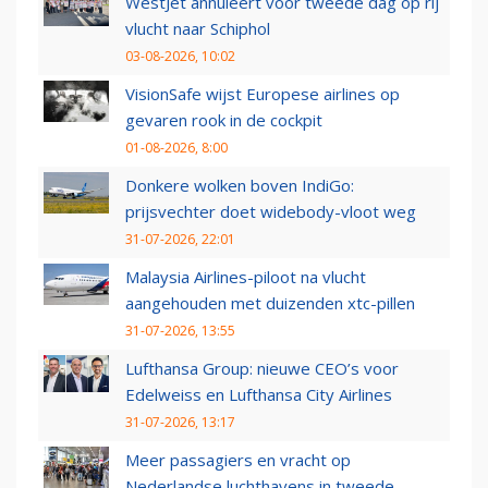
WestJet annuleert voor tweede dag op rij
vlucht naar Schiphol
03-08-2026, 10:02
VisionSafe wijst Europese airlines op
gevaren rook in de cockpit
01-08-2026, 8:00
Donkere wolken boven IndiGo:
prijsvechter doet widebody-vloot weg
31-07-2026, 22:01
Malaysia Airlines-piloot na vlucht
aangehouden met duizenden xtc-pillen
31-07-2026, 13:55
Lufthansa Group: nieuwe CEO’s voor
Edelweiss en Lufthansa City Airlines
31-07-2026, 13:17
Meer passagiers en vracht op
Nederlandse luchthavens in tweede