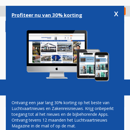
Overslaan
en
x
Digitaal Magazine
Registreer
Check in
naar
Profiteer nu van 30% korting
de
inhoud
gaan
Magazine
Podcasts
Vacatures
Toggl
naviga
Ontvang een jaar lang 30% korting op het beste van
Luchtvaartnieuws en Zakenreisnieuws. Krijg onbeperkt
toegang tot al het nieuws en de bijbehorende Apps.
ALL NIPPON AIRWAYS
Ontvang tevens 12 maanden het Luchtvaartnieuws
Magazine in de mail of op de mat.