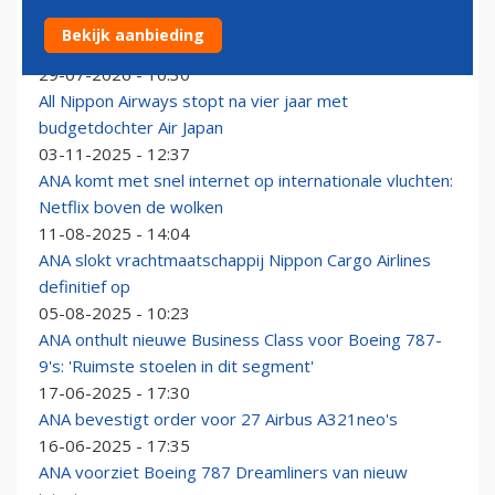
Japanse luchtvaartmaatschappij ANA bezorgt Embraer
Bekijk aanbieding
aanvullende order voor E190-E2
29-07-2026 - 10:30
All Nippon Airways stopt na vier jaar met
budgetdochter Air Japan
03-11-2025 - 12:37
ANA komt met snel internet op internationale vluchten:
Netflix boven de wolken
11-08-2025 - 14:04
ANA slokt vrachtmaatschappij Nippon Cargo Airlines
definitief op
05-08-2025 - 10:23
ANA onthult nieuwe Business Class voor Boeing 787-
9's: 'Ruimste stoelen in dit segment'
17-06-2025 - 17:30
ANA bevestigt order voor 27 Airbus A321neo's
16-06-2025 - 17:35
ANA voorziet Boeing 787 Dreamliners van nieuw