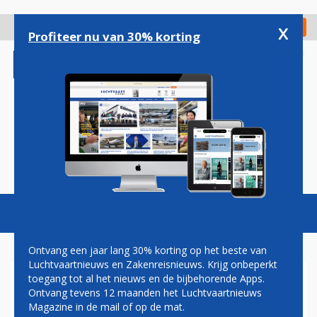
Overslaan
en
x
Digitaal Magazine
Registreer
Check in
naar
Profiteer nu van 30% korting
de
inhoud
gaan
Magazine
Podcasts
Vacatures
Toggl
naviga
Ontvang een jaar lang 30% korting op het beste van
Luchtvaartnieuws en Zakenreisnieuws. Krijg onbeperkt
toegang tot al het nieuws en de bijbehorende Apps.
POPULAIR: VOOR 460 EURO
Ontvang tevens 12 maanden het Luchtvaartnieuws
IN EEN STILSTAANDE BOEING
Magazine in de mail of op de mat.