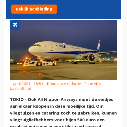
DINEREN
Bekijk aanbieding
1 april 2021 - 18:51 | Door:
onze redactie
| Foto: ANA
(archieffoto)
TOKIO - Ook All Nippon Airways moet de eindjes
aan elkaar knopen in deze moeilijke tijd. Om
vliegtuigen en catering toch te gebruiken, kunnen
vliegtuigliefhebbers voor bijna 500 euro een
maaltijd nuttigen in een stilstaand toestel.