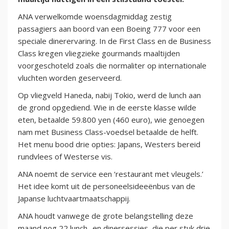
ANA verwelkomde woensdagmiddag zestig
passagiers aan boord van een Boeing 777 voor een
speciale dinerervaring. In de First Class en de Business
Class kregen vliegzieke gourmands maaltijden
voorgeschoteld zoals die normaliter op internationale
vluchten worden geserveerd.
Op vliegveld Haneda, nabij Tokio, werd de lunch aan
de grond opgediend. Wie in de eerste klasse wilde
eten, betaalde 59.800 yen (460 euro), wie genoegen
nam met Business Class-voedsel betaalde de helft.
Het menu bood drie opties: Japans, Westers bereid
rundvlees of Westerse vis.
ANA noemt de service een ‘restaurant met vleugels.’
Het idee komt uit de personeelsideeënbus van de
Japanse luchtvaartmaatschappij.
ANA houdt vanwege de grote belangstelling deze
maand nog 22 lunch- en dinersessies, die per stuk drie