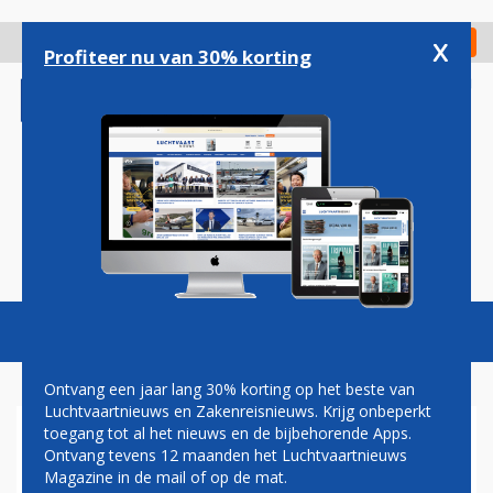
Overslaan
en
x
Digitaal Magazine
Registreer
Check in
naar
Profiteer nu van 30% korting
de
inhoud
gaan
Magazine
Podcasts
Vacatures
Toggl
naviga
Ontvang een jaar lang 30% korting op het beste van
Luchtvaartnieuws en Zakenreisnieuws. Krijg onbeperkt
toegang tot al het nieuws en de bijbehorende Apps.
AIRBUS A380 'KAI' ROLT UIT
Ontvang tevens 12 maanden het Luchtvaartnieuws
DE SPUITHAL
Magazine in de mail of op de mat.