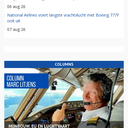
06 aug 26
National Airlines voert langste vrachtvlucht met Boeing 777F
ooit uit
07 aug 26
COLUMNS
MIJNBOUW, EU EN LUCHTVAART