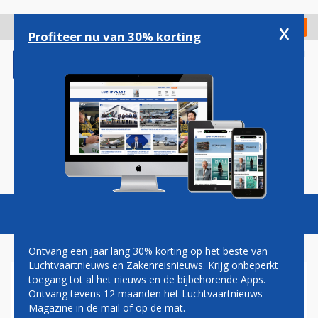
Overslaan
en
x
Digitaal Magazine
Registreer
Check in
naar
Profiteer nu van 30% korting
de
inhoud
gaan
Magazine
Podcasts
Vacatures
Toggl
naviga
Ontvang een jaar lang 30% korting op het beste van
Luchtvaartnieuws en Zakenreisnieuws. Krijg onbeperkt
toegang tot al het nieuws en de bijbehorende Apps.
BOEING 737
Ontvang tevens 12 maanden het Luchtvaartnieuws
Magazine in de mail of op de mat.