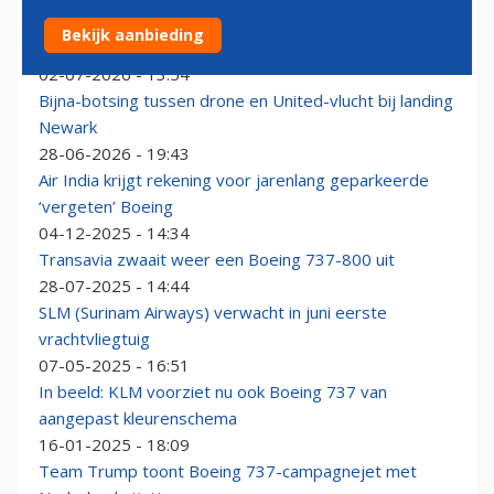
Transavia voert merendeel van nachtvluchten uit met
Bekijk aanbieding
stillere Airbus A321neo
02-07-2026 - 13:54
Bijna-botsing tussen drone en United-vlucht bij landing
Newark
28-06-2026 - 19:43
Air India krijgt rekening voor jarenlang geparkeerde
‘vergeten’ Boeing
04-12-2025 - 14:34
Transavia zwaait weer een Boeing 737-800 uit
28-07-2025 - 14:44
SLM (Surinam Airways) verwacht in juni eerste
vrachtvliegtuig
07-05-2025 - 16:51
In beeld: KLM voorziet nu ook Boeing 737 van
aangepast kleurenschema
16-01-2025 - 18:09
Team Trump toont Boeing 737-campagnejet met