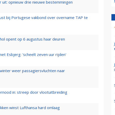
er uit: opnieuw drie nieuwe bestemmingen
rust bij Portugese vakbond over overname TAP te
hol opent op 6 augustus haar deuren
t Esbjerg: 'scheelt zeven uur rijden'
 winter weer passagiersvluchten naar
ernood in: streep door vlootuitbreiding
ukken winst Lufthansa hard omlaag