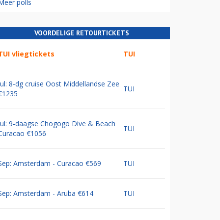
Meer polls
VOORDELIGE RETOURTICKETS
TUI vliegtickets
TUI
Jul: 8-dg cruise Oost Middellandse Zee
TUI
€1235
Jul: 9-daagse Chogogo Dive & Beach
TUI
Curacao €1056
Sep: Amsterdam - Curacao €569
TUI
Sep: Amsterdam - Aruba €614
TUI