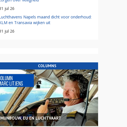
31 jul 26
Luchthavens Napels maand dicht voor onderhoud:
KLM en Transavia wijken uit
31 jul 26
COLUMNS
MIJNBOUW, EU EN LUCHTVAART