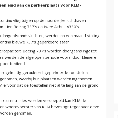
een eind aan de parkeerplaats voor KLM-
ontinu vliegtuigen op de noordelijke luchthaven
 om tien Boeing 737’s en twee Airbus A330’s.
r langeafstandsvluchten, werden na een maand stalling
ontinu blauwe 737’s geparkeerd staan.
ercapaciteit. Boeing 737’s worden doorgaans ingezet
tes werden de afgelopen periode vooral door kleinere
pper bediend.
regelmatig gerouleerd; geparkeerde toestellen
k genomen, waarbij hun plaatsen werden ingenomen
ervoor dat de toestellen niet al te lang aan de grond
n reisrestricties worden versoepeld kan KLM de
 Een woordvoerster van KLM bevestigt tegenover deze
t worden genomen.