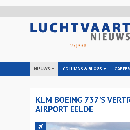
Overslaan
en
naar
de
inhoud
gaan
NIEUWS
COLUMNS & BLOGS
CAREER
KLM BOEING 737'S VER
AIRPORT EELDE