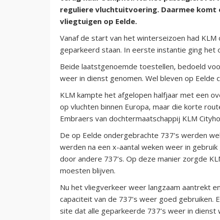
reguliere vluchtuitvoering. Daarmee komt 
vliegtuigen op Eelde.
Vanaf de start van het winterseizoen had KLM c
geparkeerd staan. In eerste instantie ging het
Beide laatstgenoemde toestellen, bedoeld voo
weer in dienst genomen. Wel bleven op Eelde c
KLM kampte het afgelopen halfjaar met een ov
op vluchten binnen Europa, maar die korte rou
Embraers van dochtermaatschappij KLM Cityho
De op Eelde ondergebrachte 737’s werden wel 
werden na een x-aantal weken weer in gebrui
door andere 737’s. Op deze manier zorgde KLM 
moesten blijven.
Nu het vliegverkeer weer langzaam aantrekt e
capaciteit van de 737’s weer goed gebruiken.
site dat alle geparkeerde 737’s weer in diens