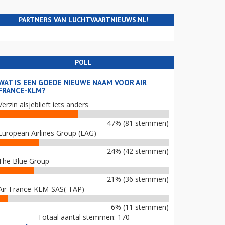
PARTNERS VAN LUCHTVAARTNIEUWS.NL!
POLL
WAT IS EEN GOEDE NIEUWE NAAM VOOR AIR
FRANCE-KLM?
Verzin alsjeblieft iets anders
47% (81 stemmen)
European Airlines Group (EAG)
24% (42 stemmen)
The Blue Group
21% (36 stemmen)
Air-France-KLM-SAS(-TAP)
6% (11 stemmen)
Totaal aantal stemmen: 170