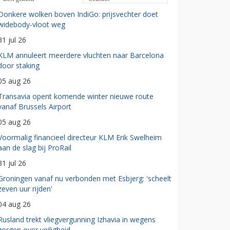
Donkere wolken boven IndiGo: prijsvechter doet
widebody-vloot weg
31 jul 26
KLM annuleert meerdere vluchten naar Barcelona
door staking
05 aug 26
Transavia opent komende winter nieuwe route
vanaf Brussels Airport
05 aug 26
Voormalig financieel directeur KLM Erik Swelheim
aan de slag bij ProRail
31 jul 26
Groningen vanaf nu verbonden met Esbjerg: 'scheelt
zeven uur rijden'
04 aug 26
Rusland trekt vliegvergunning Izhavia in wegens
zorgen over veiligheid