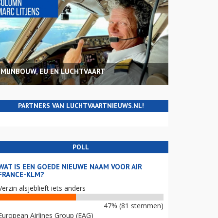
MIJNBOUW, EU EN LUCHTVAART
PARTNERS VAN LUCHTVAARTNIEUWS.NL!
POLL
WAT IS EEN GOEDE NIEUWE NAAM VOOR AIR
FRANCE-KLM?
Verzin alsjeblieft iets anders
47% (81 stemmen)
European Airlines Group (EAG)