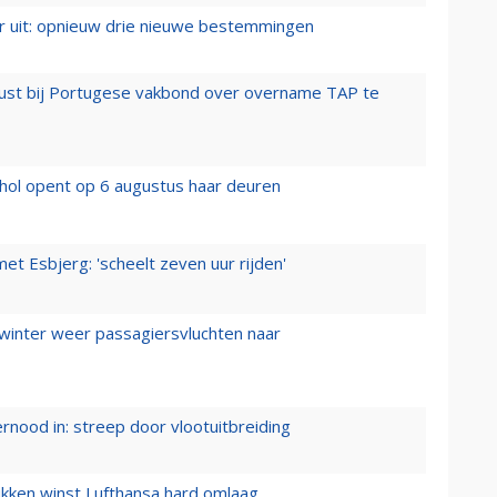
er uit: opnieuw drie nieuwe bestemmingen
rust bij Portugese vakbond over overname TAP te
hol opent op 6 augustus haar deuren
t Esbjerg: 'scheelt zeven uur rijden'
 winter weer passagiersvluchten naar
ernood in: streep door vlootuitbreiding
ukken winst Lufthansa hard omlaag