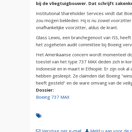
bij de vliegtuigbouwer. Dat schrijft zaken
Institutional Shareholder Services vindt dat 
zou mogen bekleden. Hij is nu zowel voorzitter
onafhankelijke voorzitter, aldus de krant.
Glass Lewis, een branchegenoot van ISS, heeft 
het zogeheten audit committee bij Boeing ve
Het Amerikaanse concern wordt momenteel doo
toestel van het type 737 MAX deden zich in kort
Indonesië en in maart in Ethiopië. Er zijn ook 
hebben gesleept. Ze claimden dat Boeing "winst
heeft gesteld" en de ware omvang van de veili
Dossier:
Boeing 737 MAX
Verstuur per e-mail
Meld u aan voor de 