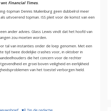
krant
Financial Times
.
Boeing-topman Dennis Muilenburg geen dubbelrol meer
 als uitvoerend topman. ISS pleit voor de komst van een
een ander advies. Glass Lewis vindt dat het hoofd van
rvangen zou moeten worden.
r tal van instanties onder de loep genomen. Met een
e tijd twee dodelijke crashes voor, in oktober in
al aandeelhouders die het concern voor de rechter
gevendheid en groei boven veiligheid en eerlijkheid
gheidsproblemen van het toestel verborgen hield.
nieuwsbrief
Tip de redactie