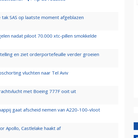
 tak SAS op laatste moment afgeblazen
elen nadat piloot 70.000 xtc-pillen smokkelde
elling en ziet orderportefeuille verder groeien
chorting vluchten naar Tel Aviv
vrachtvlucht met Boeing 777F ooit uit
happij gaat afscheid nemen van A220-100-vloot
 Apollo, Castlelake haakt af