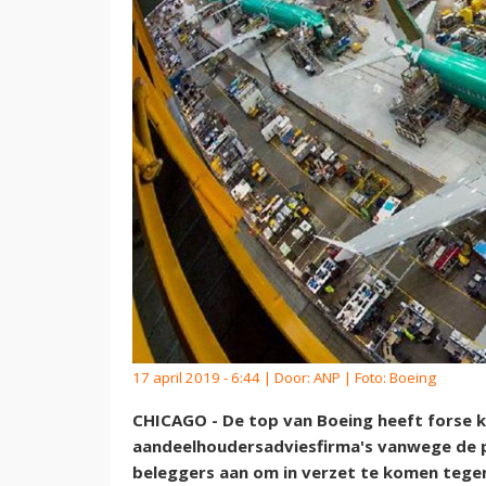
17 april 2019 - 6:44 | Door:
ANP
| Foto: Boeing
CHICAGO - De top van Boeing heeft forse k
aandeelhoudersadviesfirma's vanwege de 
beleggers aan om in verzet te komen tege