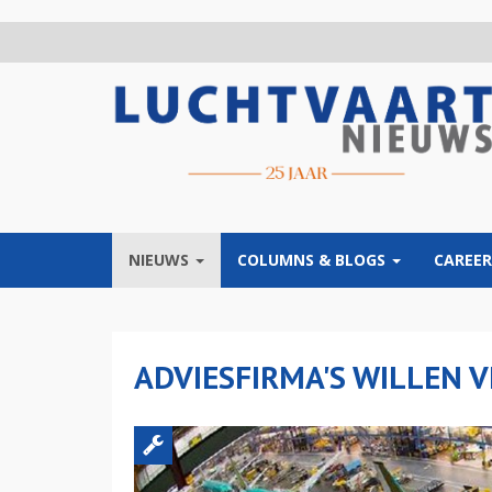
Overslaan
en
naar
de
inhoud
gaan
NIEUWS
COLUMNS & BLOGS
CAREER
ADVIESFIRMA'S WILLEN 