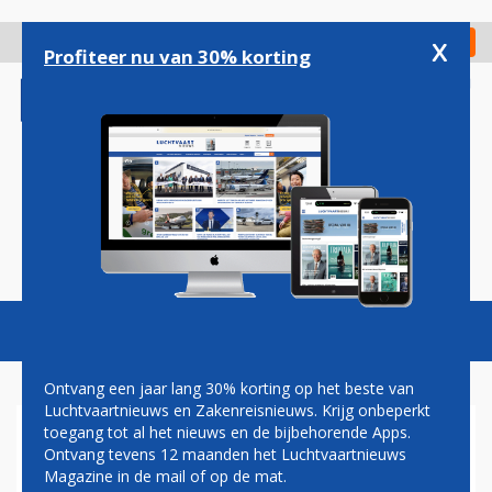
Overslaan
en
x
Digitaal Magazine
Registreer
Check in
naar
Profiteer nu van 30% korting
de
inhoud
gaan
Magazine
Podcasts
Vacatures
Toggl
naviga
Ontvang een jaar lang 30% korting op het beste van
Luchtvaartnieuws en Zakenreisnieuws. Krijg onbeperkt
toegang tot al het nieuws en de bijbehorende Apps.
BOEING SLAAT TERUG NAAR
Ontvang tevens 12 maanden het Luchtvaartnieuws
AIRBUS DOOR DEAL MET
Magazine in de mail of op de mat.