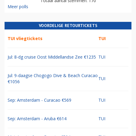
Totaal aantal stemmen: 170
Meer polls
VOORDELIGE RETOURTICKETS
TUI vliegtickets
TUI
Jul: 8-dg cruise Oost Middellandse Zee €1235
TUI
Jul: 9-daagse Chogogo Dive & Beach Curacao
TUI
€1056
Sep: Amsterdam - Curacao €569
TUI
Sep: Amsterdam - Aruba €614
TUI