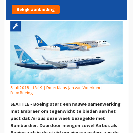
EMBRAER
Bekijk aanbieding
5 juli 2018 - 13:19 | Door:
Klaas-Jan van Woerkom
|
Foto: Boeing
SEATTLE - Boeing start een nauwe samenwerking
met Embraer om tegenwicht te bieden aan het
pact dat Airbus deze week bezegelde met
Bombardier. Daardoor mengen zowel Airbus als
Boeing zich in de strijd om nieuwe orders aan de