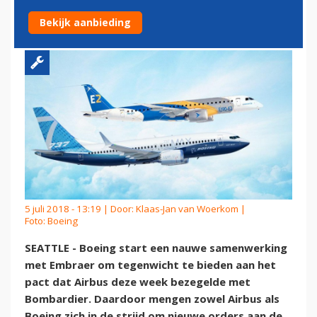
EMBRAER
Bekijk aanbieding
5 juli 2018 - 13:19 | Door:
Klaas-Jan van Woerkom
|
Foto: Boeing
SEATTLE - Boeing start een nauwe samenwerking
met Embraer om tegenwicht te bieden aan het
pact dat Airbus deze week bezegelde met
Bombardier. Daardoor mengen zowel Airbus als
Boeing zich in de strijd om nieuwe orders aan de