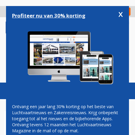
Overslaan
en
x
Digitaal Magazine
Registreer
Check in
naar
Profiteer nu van 30% korting
de
inhoud
gaan
Magazine
Podcasts
Vacatures
Toggl
naviga
Ontvang een jaar lang 30% korting op het beste van
Luchtvaartnieuws en Zakenreisnieuws. Krijg onbeperkt
toegang tot al het nieuws en de bijbehorende Apps.
BOEING SLAAT TERUG NAAR
Ontvang tevens 12 maanden het Luchtvaartnieuws
AIRBUS DOOR DEAL MET
Magazine in de mail of op de mat.