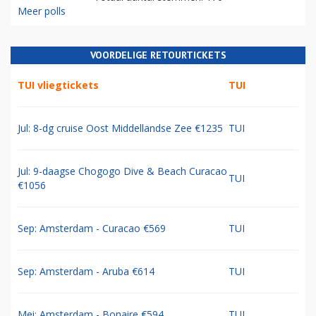
Meer polls
VOORDELIGE RETOURTICKETS
TUI vliegtickets
TUI
Jul: 8-dg cruise Oost Middellandse Zee €1235
TUI
Jul: 9-daagse Chogogo Dive & Beach Curacao
TUI
€1056
Sep: Amsterdam - Curacao €569
TUI
Sep: Amsterdam - Aruba €614
TUI
Mei: Amsterdam - Bonaire €594
TUI