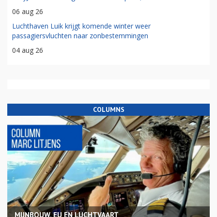
06 aug 26
Luchthaven Luik krijgt komende winter weer
passagiersvluchten naar zonbestemmingen
04 aug 26
COLUMNS
MIJNBOUW, EU EN LUCHTVAART