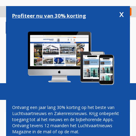
Overslaan
en
x
Digitaal Magazine
Registreer
Check in
naar
Profiteer nu van 30% korting
de
inhoud
gaan
Magazine
Podcasts
Vacatures
Toggl
naviga
Ontvang een jaar lang 30% korting op het beste van
Luchtvaartnieuws en Zakenreisnieuws. Krijg onbeperkt
toegang tot al het nieuws en de bijbehorende Apps.
EMBRAER RUIKT KANSEN IN
Ontvang tevens 12 maanden het Luchtvaartnieuws
GROEIMARKT AZIË
Magazine in de mail of op de mat.