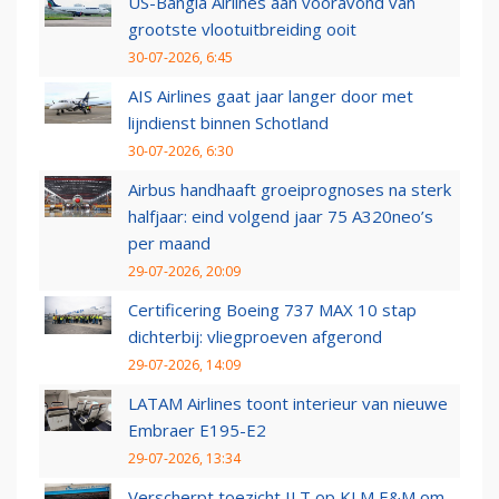
US-Bangla Airlines aan vooravond van
grootste vlootuitbreiding ooit
30-07-2026, 6:45
AIS Airlines gaat jaar langer door met
lijndienst binnen Schotland
30-07-2026, 6:30
Airbus handhaaft groeiprognoses na sterk
halfjaar: eind volgend jaar 75 A320neo’s
per maand
29-07-2026, 20:09
Certificering Boeing 737 MAX 10 stap
dichterbij: vliegproeven afgerond
29-07-2026, 14:09
LATAM Airlines toont interieur van nieuwe
Embraer E195-E2
29-07-2026, 13:34
Verscherpt toezicht ILT op KLM E&M om