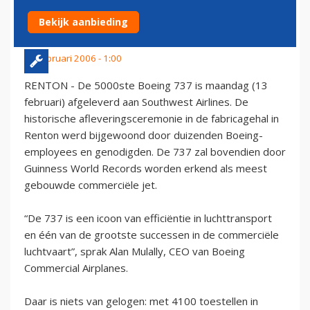
SOUTHWEST AIRLINES
Bekijk aanbieding
14 februari 2006 - 1:00
RENTON - De 5000ste Boeing 737 is maandag (13
februari) afgeleverd aan Southwest Airlines. De
historische afleveringsceremonie in de fabricagehal in
Renton werd bijgewoond door duizenden Boeing-
employees en genodigden. De 737 zal bovendien door
Guinness World Records worden erkend als meest
gebouwde commerciële jet.
“De 737 is een icoon van efficiëntie in luchttransport
en één van de grootste successen in de commerciële
luchtvaart”, sprak Alan Mulally, CEO van Boeing
Commercial Airplanes.
Daar is niets van gelogen: met 4100 toestellen in