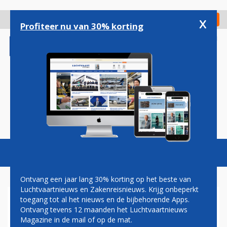
Overslaan
en
x
Digitaal Magazine
Registreer
Check in
naar
Profiteer nu van 30% korting
de
inhoud
gaan
Magazine
Podcasts
Vacatures
Toggl
naviga
Ontvang een jaar lang 30% korting op het beste van
Luchtvaartnieuws en Zakenreisnieuws. Krijg onbeperkt
toegang tot al het nieuws en de bijbehorende Apps.
VIJFDUIZENDSTE BOEING 737
Ontvang tevens 12 maanden het Luchtvaartnieuws
AFGELEVERD AAN
Magazine in de mail of op de mat.