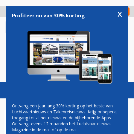
Overslaan
en
x
Digitaal Magazine
Registreer
Check in
naar
Profiteer nu van 30% korting
de
inhoud
gaan
Magazine
Podcasts
Vacatures
Toggl
naviga
Ontvang een jaar lang 30% korting op het beste van
Luchtvaartnieuws en Zakenreisnieuws. Krijg onbeperkt
toegang tot al het nieuws en de bijbehorende Apps.
AIR FRANCE ANNULEERT
Ontvang tevens 12 maanden het Luchtvaartnieuws
DINSDAG DRIE VLUCHTEN OP
Magazine in de mail of op de mat.