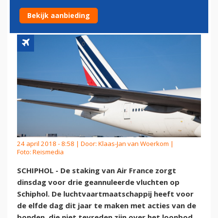
SCHIPHOL
Bekijk aanbieding
24 april 2018 - 8:58 | Door:
Klaas-Jan van Woerkom
|
Foto: Reismedia
SCHIPHOL - De staking van Air France zorgt
dinsdag voor drie geannuleerde vluchten op
Schiphol. De luchtvaartmaatschappij heeft voor
de elfde dag dit jaar te maken met acties van de
bonden, die niet tevreden zijn over het loonbod