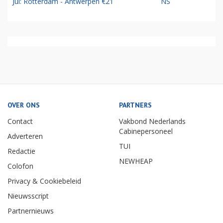
Jul: Rotterdam - Antwerpen €21
NS
OVER ONS
PARTNERS
Contact
Vakbond Nederlands
Cabinepersoneel
Adverteren
TUI
Redactie
NEWHEAP
Colofon
Privacy & Cookiebeleid
Nieuwsscript
Partnernieuws