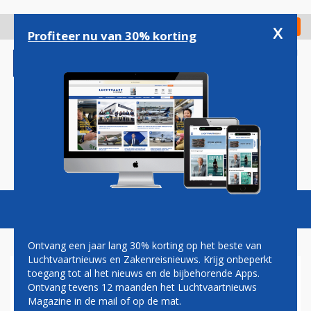
Overslaan
en
x
Digitaal Magazine
Registreer
Check in
naar
Profiteer nu van 30% korting
de
inhoud
gaan
Magazine
Podcasts
Vacatures
Toggl
naviga
Ontvang een jaar lang 30% korting op het beste van
Luchtvaartnieuws en Zakenreisnieuws. Krijg onbeperkt
toegang tot al het nieuws en de bijbehorende Apps.
AIRBUS BEREIDT ZICH VOOR
Ontvang tevens 12 maanden het Luchtvaartnieuws
OP DEFINITIEVE ORDER IRAN
Magazine in de mail of op de mat.