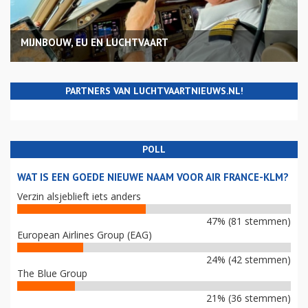
MIJNBOUW, EU EN LUCHTVAART
PARTNERS VAN LUCHTVAARTNIEUWS.NL!
POLL
WAT IS EEN GOEDE NIEUWE NAAM VOOR AIR FRANCE-KLM?
Verzin alsjeblieft iets anders
47% (81 stemmen)
European Airlines Group (EAG)
24% (42 stemmen)
The Blue Group
21% (36 stemmen)