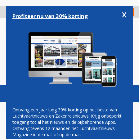
Overslaan
en
x
Digitaal Magazine
Registreer
Check in
naar
Profiteer nu van 30% korting
de
inhoud
gaan
Magazine
Podcasts
Vacatures
Toggl
naviga
Ontvang een jaar lang 30% korting op het beste van
Luchtvaartnieuws en Zakenreisnieuws. Krijg onbeperkt
toegang tot al het nieuws en de bijbehorende Apps.
ALASKA AIRLINES ZET EXTRA
Ontvang tevens 12 maanden het Luchtvaartnieuws
STOELEN IN LUXE
Magazine in de mail of op de mat.