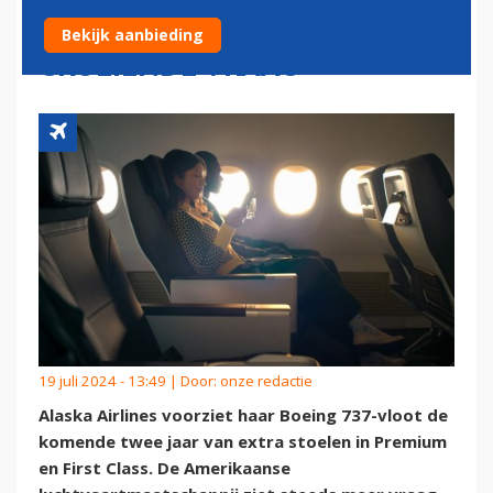
REISKLASSEN WEGENS
Bekijk aanbieding
GROEIENDE VRAAG
19 juli 2024 - 13:49 | Door:
onze redactie
Alaska Airlines voorziet haar Boeing 737-vloot de
komende twee jaar van extra stoelen in Premium
en First Class. De Amerikaanse