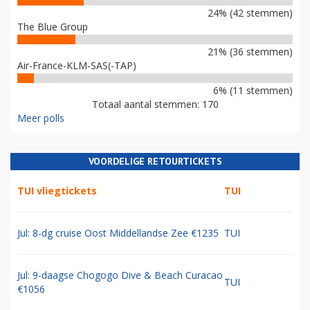
24% (42 stemmen)
The Blue Group
21% (36 stemmen)
Air-France-KLM-SAS(-TAP)
6% (11 stemmen)
Totaal aantal stemmen: 170
Meer polls
VOORDELIGE RETOURTICKETS
TUI vliegtickets
TUI
Jul: 8-dg cruise Oost Middellandse Zee €1235
TUI
Jul: 9-daagse Chogogo Dive & Beach Curacao
TUI
€1056