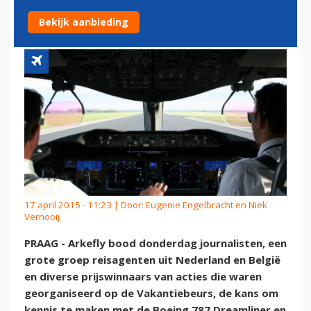
NAAR PRAAG
Bekijk aanbieding
17 april 2015 - 11:23 | Door:
Eugenie Engelbracht en Niek
Vernooij
PRAAG - Arkefly bood donderdag journalisten, een
grote groep reisagenten uit Nederland en België
en diverse prijswinnaars van acties die waren
georganiseerd op de Vakantiebeurs, de kans om
kennis te maken met de Boeing 787 Dreamliner en