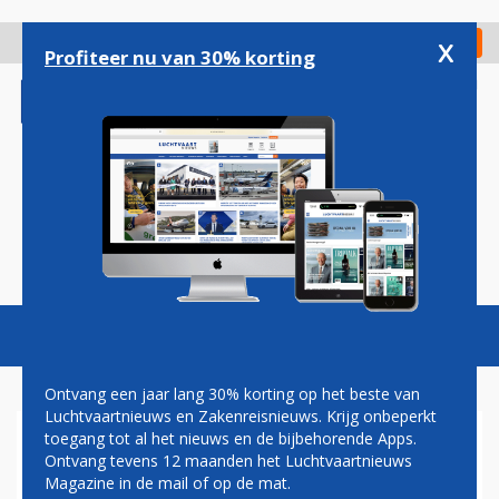
Overslaan
en
x
Digitaal Magazine
Registreer
Check in
naar
Profiteer nu van 30% korting
de
inhoud
gaan
Magazine
Podcasts
Vacatures
Toggl
naviga
Ontvang een jaar lang 30% korting op het beste van
Luchtvaartnieuws en Zakenreisnieuws. Krijg onbeperkt
toegang tot al het nieuws en de bijbehorende Apps.
ARKE VLIEGT REISAGENTEN
Ontvang tevens 12 maanden het Luchtvaartnieuws
MET DERDE BOEING 787
Magazine in de mail of op de mat.