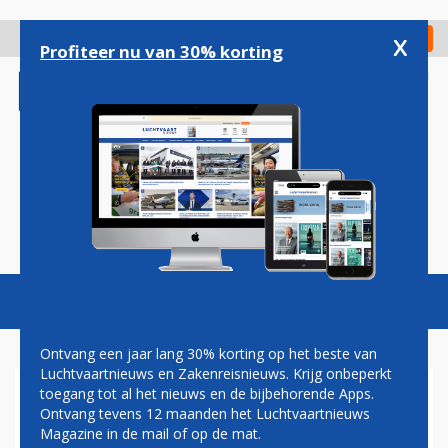
Overslaan
en
x
Digitaal Magazine
Registreer
Check in
naar
Profiteer nu van 30% korting
de
inhoud
gaan
Magazine
Podcasts
Vacatures
Toggl
naviga
Ontvang een jaar lang 30% korting op het beste van
Luchtvaartnieuws en Zakenreisnieuws. Krijg onbeperkt
toegang tot al het nieuws en de bijbehorende Apps.
BRITISH AIRWAYS VERHOOGT
Ontvang tevens 12 maanden het Luchtvaartnieuws
AANTAL VLUCHTEN NAAR
Magazine in de mail of op de mat.