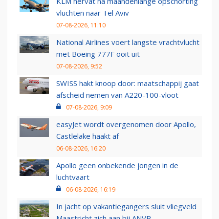
KLM hervat na maandenlange opschorting
vluchten naar Tel Aviv
07-08-2026, 11:10
National Airlines voert langste vrachtvlucht
met Boeing 777F ooit uit
07-08-2026, 9:52
SWISS hakt knoop door: maatschappij gaat
afscheid nemen van A220-100-vloot
07-08-2026, 9:09
easyJet wordt overgenomen door Apollo,
Castlelake haakt af
06-08-2026, 16:20
Apollo geen onbekende jongen in de
luchtvaart
06-08-2026, 16:19
In jacht op vakantiegangers sluit vliegveld
Maastricht zich aan bij ANVR