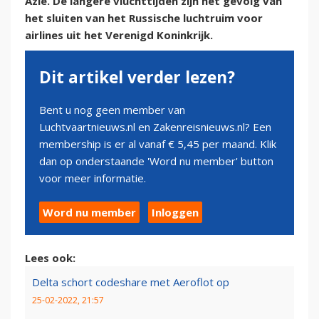
Azië. De langere vluchttijden zijn het gevolg van
het sluiten van het Russische luchtruim voor
airlines uit het Verenigd Koninkrijk.
Dit artikel verder lezen?
Bent u nog geen member van
Luchtvaartnieuws.nl en Zakenreisnieuws.nl? Een
membership is er al vanaf € 5,45 per maand. Klik
dan op onderstaande 'Word nu member' button
voor meer informatie.
Word nu member
Inloggen
Lees ook:
Delta schort codeshare met Aeroflot op
25-02-2022, 21:57