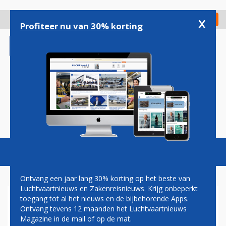
Overslaan
en
x
Digitaal Magazine
Registreer
Check in
naar
Profiteer nu van 30% korting
de
inhoud
gaan
Magazine
Podcasts
Vacatures
Toggl
naviga
Ontvang een jaar lang 30% korting op het beste van
Luchtvaartnieuws en Zakenreisnieuws. Krijg onbeperkt
toegang tot al het nieuws en de bijbehorende Apps.
BRITTEN MOETEN LANGER
Ontvang tevens 12 maanden het Luchtvaartnieuws
VLIEGEN VANWEGE
Magazine in de mail of op de mat.