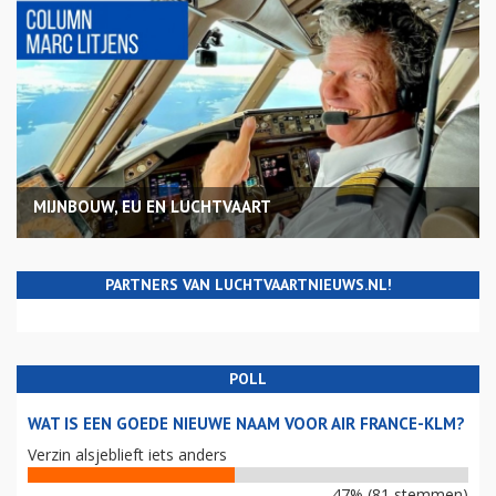
MIJNBOUW, EU EN LUCHTVAART
PARTNERS VAN LUCHTVAARTNIEUWS.NL!
POLL
WAT IS EEN GOEDE NIEUWE NAAM VOOR AIR FRANCE-KLM?
Verzin alsjeblieft iets anders
47% (81 stemmen)