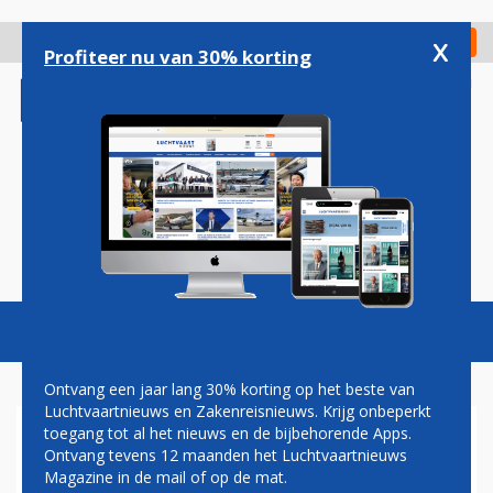
Overslaan
en
x
Digitaal Magazine
Registreer
Check in
naar
Profiteer nu van 30% korting
de
inhoud
gaan
Magazine
Podcasts
Vacatures
Toggl
naviga
Ontvang een jaar lang 30% korting op het beste van
Luchtvaartnieuws en Zakenreisnieuws. Krijg onbeperkt
toegang tot al het nieuws en de bijbehorende Apps.
BRITTEN MOETEN LANGER
Ontvang tevens 12 maanden het Luchtvaartnieuws
VLIEGEN VANWEGE
Magazine in de mail of op de mat.