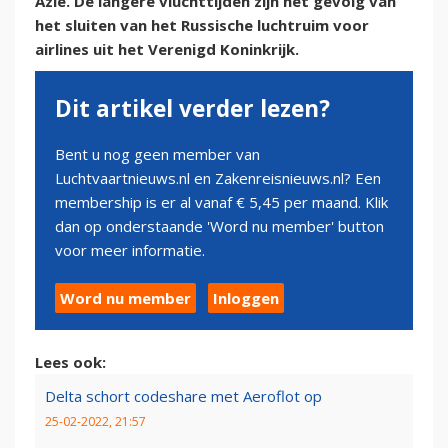
Azië. De langere vluchttijden zijn het gevolg van
het sluiten van het Russische luchtruim voor
airlines uit het Verenigd Koninkrijk.
Dit artikel verder lezen?
Bent u nog geen member van
Luchtvaartnieuws.nl en Zakenreisnieuws.nl? Een
membership is er al vanaf € 5,45 per maand. Klik
dan op onderstaande 'Word nu member' button
voor meer informatie.
Word nu member
Inloggen
Lees ook:
Delta schort codeshare met Aeroflot op
25-02-2022, 21:57