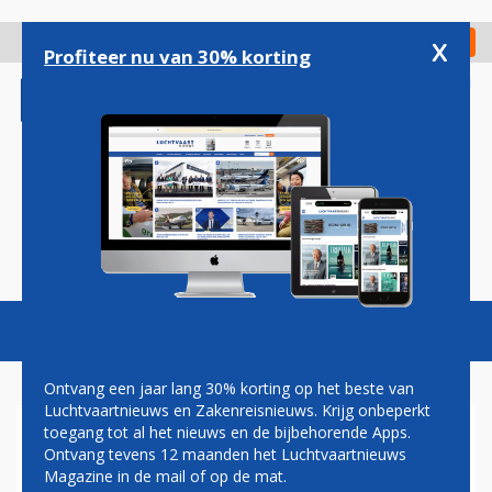
Overslaan
en
x
Digitaal Magazine
Registreer
Check in
naar
Profiteer nu van 30% korting
de
inhoud
gaan
Magazine
Podcasts
Vacatures
Toggl
naviga
Ontvang een jaar lang 30% korting op het beste van
Luchtvaartnieuws en Zakenreisnieuws. Krijg onbeperkt
toegang tot al het nieuws en de bijbehorende Apps.
EASYJET: WINST OMHOOG EN
Ontvang tevens 12 maanden het Luchtvaartnieuws
VERTREK STELIOS HAJI-
Magazine in de mail of op de mat.