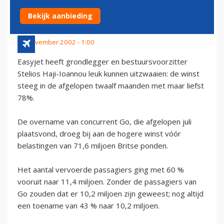
IOANNOU
Bekijk aanbieding
26 november 2002 - 1:00
Easyjet heeft grondlegger en bestuursvoorzitter
Stelios Haji-Ioannou leuk kunnen uitzwaaien: de winst
steeg in de afgelopen twaalf maanden met maar liefst
78%.
De overname van concurrent Go, die afgelopen juli
plaatsvond, droeg bij aan de hogere winst vóór
belastingen van 71,6 miljoen Britse ponden.
Het aantal vervoerde passagiers ging met 60 %
vooruit naar 11,4 miljoen. Zonder de passagiers van
Go zouden dat er 10,2 miljoen zijn geweest; nog altijd
een toename van 43 % naar 10,2 miljoen.