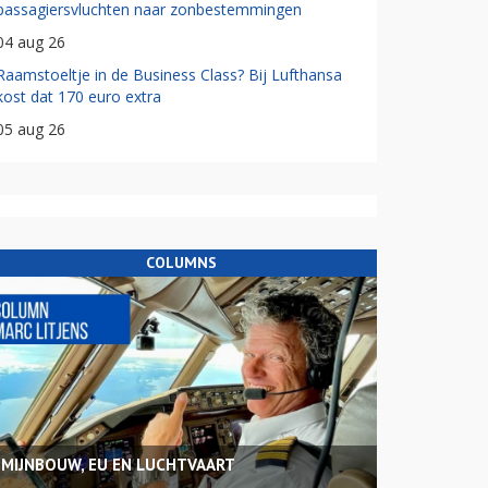
passagiersvluchten naar zonbestemmingen
04 aug 26
Raamstoeltje in de Business Class? Bij Lufthansa
kost dat 170 euro extra
05 aug 26
COLUMNS
MIJNBOUW, EU EN LUCHTVAART