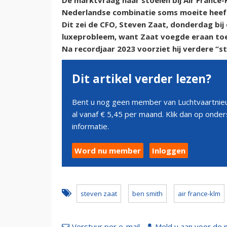
De marktvraag naar stoelen bij Air France
Nederlandse combinatie soms moeite heeft
Dit zei de CFO, Steven Zaat, donderdag bij 
luxeprobleem, want Zaat voegde eraan toe
Na recordjaar 2023 voorziet hij verdere “st
Dit artikel verder lezen?
Bent u nog geen member van Luchtvaartnieu
al vanaf € 5,45 per maand. Klik dan op ond
informatie.
Word nu member
Inloggen
steven zaat
ben smith
air france-klm
Verstuur per e-mail
Meld u aan voor de 