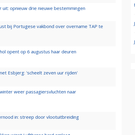
er uit: opnieuw drie nieuwe bestemmingen
rust bij Portugese vakbond over overname TAP te
hol opent op 6 augustus haar deuren
t Esbjerg: 'scheelt zeven uur rijden'
 winter weer passagiersvluchten naar
ernood in: streep door vlootuitbreiding
ukken winst Lufthansa hard omlaag