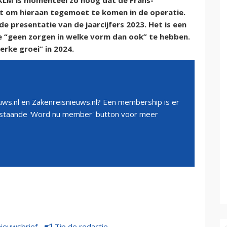
-KLM is momenteel zo hoog dat de Frans-
 om hieraan tegemoet te komen in de operatie.
de presentatie van de jaarcijfers 2023. Het is een
 “geen zorgen in welke vorm dan ook” te hebben.
erke groei” in 2024.
ws.nl en Zakenreisnieuws.nl? Een membership is er
erstaande 'Word nu member' button voor meer
nieuwsbrief
Tip de redactie