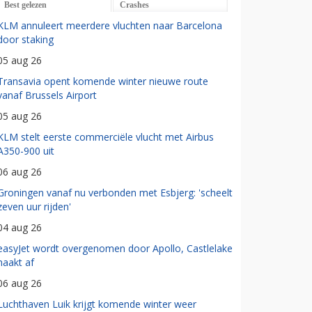
Best gelezen
Crashes
KLM annuleert meerdere vluchten naar Barcelona
door staking
05 aug 26
Transavia opent komende winter nieuwe route
vanaf Brussels Airport
05 aug 26
KLM stelt eerste commerciële vlucht met Airbus
A350-900 uit
06 aug 26
Groningen vanaf nu verbonden met Esbjerg: 'scheelt
zeven uur rijden'
04 aug 26
easyJet wordt overgenomen door Apollo, Castlelake
haakt af
06 aug 26
Luchthaven Luik krijgt komende winter weer