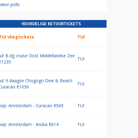
Meer polls
VOORDELIGE RETOURTICKETS
TUI vliegtickets
TUI
Jul: 8-dg cruise Oost Middellandse Zee
TUI
€1235
Jul: 9-daagse Chogogo Dive & Beach
TUI
Curacao €1056
Sep: Amsterdam - Curacao €569
TUI
Sep: Amsterdam - Aruba €614
TUI