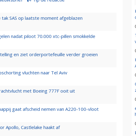
 tak SAS op laatste moment afgeblazen
elen nadat piloot 70.000 xtc-pillen smokkelde
elling en ziet orderportefeuille verder groeien
chorting vluchten naar Tel Aviv
vrachtvlucht met Boeing 777F ooit uit
happij gaat afscheid nemen van A220-100-vloot
 Apollo, Castlelake haakt af