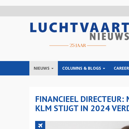
Overslaan
en
naar
de
inhoud
gaan
NIEUWS
COLUMNS & BLOGS
CAREER
FINANCIEEL DIRECTEUR: 
KLM STIJGT IN 2024 VER