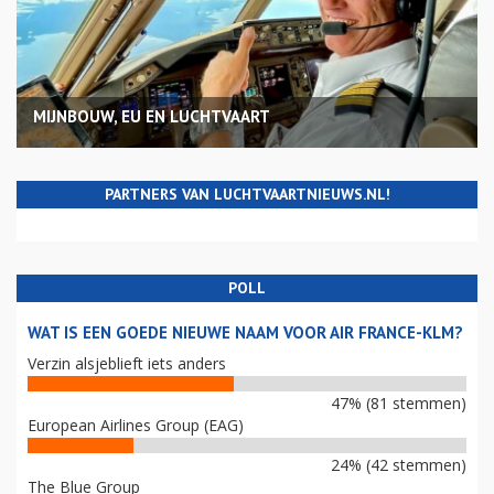
MIJNBOUW, EU EN LUCHTVAART
PARTNERS VAN LUCHTVAARTNIEUWS.NL!
POLL
WAT IS EEN GOEDE NIEUWE NAAM VOOR AIR FRANCE-KLM?
Verzin alsjeblieft iets anders
47% (81 stemmen)
European Airlines Group (EAG)
24% (42 stemmen)
The Blue Group