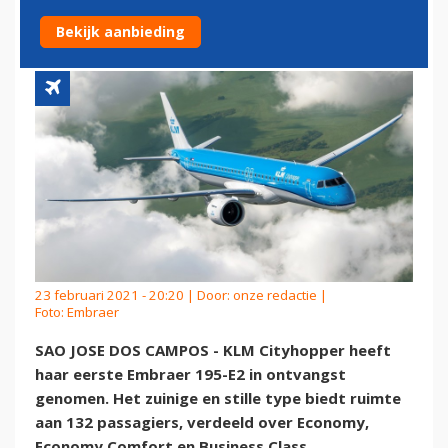
VAN KLM ERUIT
Bekijk aanbieding
23 februari 2021 - 20:20 | Door:
onze redactie
|
Foto: Embraer
SAO JOSE DOS CAMPOS - KLM Cityhopper heeft
haar eerste Embraer 195-E2 in ontvangst
genomen. Het zuinige en stille type biedt ruimte
aan 132 passagiers, verdeeld over Economy,
Economy Comfort en Business Class.