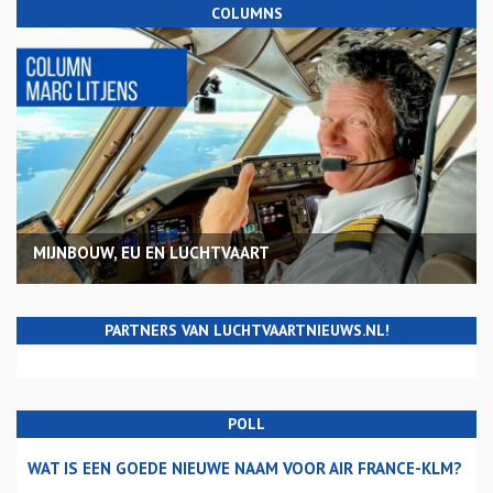
COLUMNS
MIJNBOUW, EU EN LUCHTVAART
PARTNERS VAN LUCHTVAARTNIEUWS.NL!
POLL
WAT IS EEN GOEDE NIEUWE NAAM VOOR AIR FRANCE-KLM?