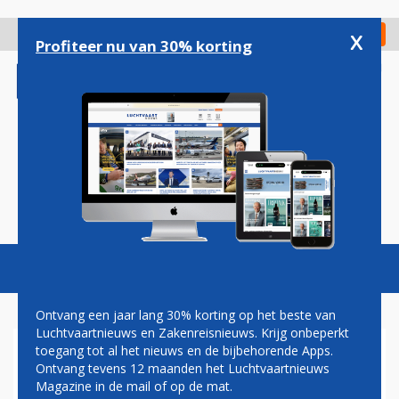
Overslaan
en
x
Digitaal Magazine
Registreer
Check in
naar
Profiteer nu van 30% korting
de
inhoud
gaan
Magazine
Podcasts
Vacatures
Toggl
naviga
Ontvang een jaar lang 30% korting op het beste van
Luchtvaartnieuws en Zakenreisnieuws. Krijg onbeperkt
toegang tot al het nieuws en de bijbehorende Apps.
KLM VOLGEND JAAR OOK
Ontvang tevens 12 maanden het Luchtvaartnieuws
NAAR EDMONTON
Magazine in de mail of op de mat.