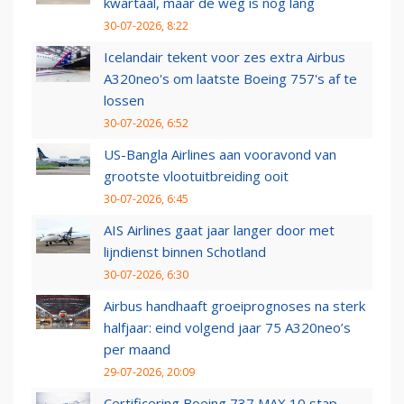
kwartaal, maar de weg is nog lang
30-07-2026, 8:22
Icelandair tekent voor zes extra Airbus
A320neo's om laatste Boeing 757's af te
lossen
30-07-2026, 6:52
US-Bangla Airlines aan vooravond van
grootste vlootuitbreiding ooit
30-07-2026, 6:45
AIS Airlines gaat jaar langer door met
lijndienst binnen Schotland
30-07-2026, 6:30
Airbus handhaaft groeiprognoses na sterk
halfjaar: eind volgend jaar 75 A320neo’s
per maand
29-07-2026, 20:09
Certificering Boeing 737 MAX 10 stap