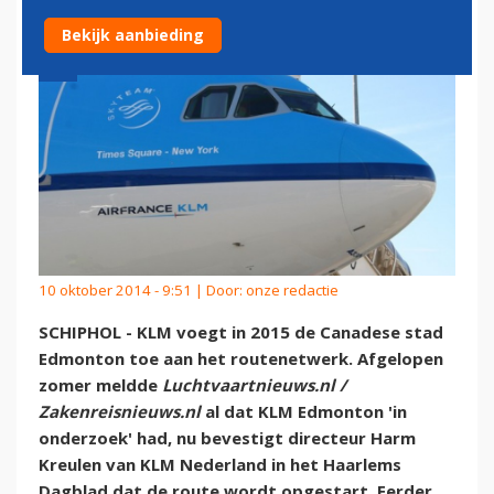
Bekijk aanbieding
10 oktober 2014 - 9:51 | Door:
onze redactie
SCHIPHOL - KLM voegt in 2015 de Canadese stad
Edmonton toe aan het routenetwerk. Afgelopen
zomer meldde
Luchtvaartnieuws.nl /
Zakenreisnieuws.nl
al dat KLM Edmonton 'in
onderzoek' had, nu bevestigt d
irecteur Harm
Kreulen van KLM Nederland in het Haarlems
Dagblad dat de route wordt opgestart
. Eerder