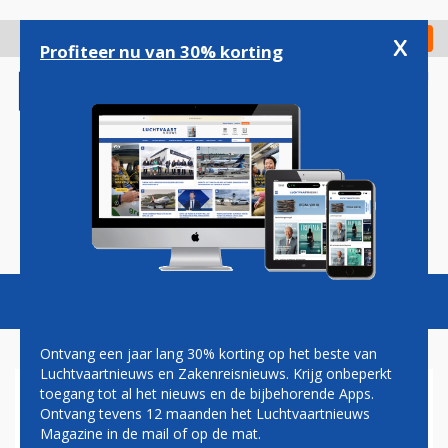
Overslaan
en
x
Digitaal Magazine
Registreer
Check in
naar
Profiteer nu van 30% korting
de
inhoud
gaan
Magazine
Podcasts
Vacatures
Toggl
naviga
Ontvang een jaar lang 30% korting op het beste van
Luchtvaartnieuws en Zakenreisnieuws. Krijg onbeperkt
toegang tot al het nieuws en de bijbehorende Apps.
LOT POLISH AIRLINES VANAF
Ontvang tevens 12 maanden het Luchtvaartnieuws
OKTOBER NAAR SEOUL
Magazine in de mail of op de mat.