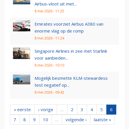
Airbus-vloot uit met...
8 mei 2026 - 11:25
Emirates voorziet Airbus A380 van
enorme vlag op de romp
8 mei 2026 - 11:24
Singapore Airlines in zee met Starlink
voor aanbieden...
8 mei 2026 - 10:10
Mogelijk besmette KLM-stewardess
test negatief op...
8 mei 2026 - 09:42
« eerste
‹ vorige
…
2
3
4
5
6
7
8
9
10
…
volgende ›
laatste »