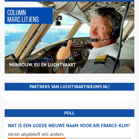
MIJNBOUW, EU EN LUCHTVAART
PARTNERS VAN LUCHTVAARTNIEUWS.NL!
POLL
WAT IS EEN GOEDE NIEUWE NAAM VOOR AIR FRANCE-KLM?
Verzin alsjeblieft iets anders