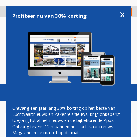
Overslaan
en
x
Digitaal Magazine
Registreer
Check in
naar
Profiteer nu van 30% korting
de
inhoud
gaan
Magazine
Podcasts
Vacatures
Toggl
naviga
Ontvang een jaar lang 30% korting op het beste van
Luchtvaartnieuws en Zakenreisnieuws. Krijg onbeperkt
toegang tot al het nieuws en de bijbehorende Apps.
AIRLINES
Ontvang tevens 12 maanden het Luchtvaartnieuws
Magazine in de mail of op de mat.