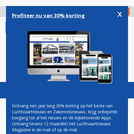
Overslaan
en
x
Digitaal Magazine
Registreer
Check in
naar
Profiteer nu van 30% korting
de
inhoud
gaan
Magazine
Podcasts
Vacatures
Toggl
naviga
Ontvang een jaar lang 30% korting op het beste van
Luchtvaartnieuws en Zakenreisnieuws. Krijg onbeperkt
toegang tot al het nieuws en de bijbehorende Apps.
QANTAS BIEDT VANAF EIND
Ontvang tevens 12 maanden het Luchtvaartnieuws
DIT JAAR WIFI OP VERRE
Magazine in de mail of op de mat.