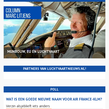
MIJNBOUW, EU EN LUCHTVAART
PARTNERS VAN LUCHTVAARTNIEUWS.NL!
POLL
WAT IS EEN GOEDE NIEUWE NAAM VOOR AIR FRANCE-KLM?
Verzin alsjeblieft iets anders