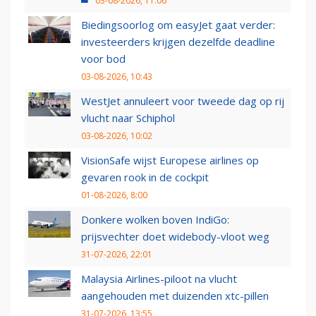
03-08-2026, 11:06
Biedingsoorlog om easyJet gaat verder:
investeerders krijgen dezelfde deadline
voor bod
03-08-2026, 10:43
WestJet annuleert voor tweede dag op rij
vlucht naar Schiphol
03-08-2026, 10:02
VisionSafe wijst Europese airlines op
gevaren rook in de cockpit
01-08-2026, 8:00
Donkere wolken boven IndiGo:
prijsvechter doet widebody-vloot weg
31-07-2026, 22:01
Malaysia Airlines-piloot na vlucht
aangehouden met duizenden xtc-pillen
31-07-2026, 13:55