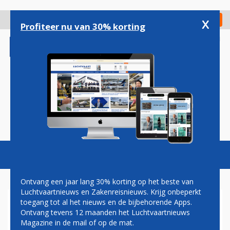
Overslaan
en
x
Digitaal Magazine
Registreer
Check in
naar
Profiteer nu van 30% korting
de
inhoud
gaan
Magazine
Podcasts
Vacatures
Toggl
naviga
Ontvang een jaar lang 30% korting op het beste van
Luchtvaartnieuws en Zakenreisnieuws. Krijg onbeperkt
toegang tot al het nieuws en de bijbehorende Apps.
TERREURDREIGING ZET REM
Ontvang tevens 12 maanden het Luchtvaartnieuws
OP GROEI LUCHTVAART
Magazine in de mail of op de mat.