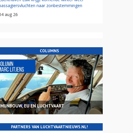
passagiersvluchten naar zonbestemmingen
04 aug 26
COLUMNS
MIJNBOUW, EU EN LUCHTVAART
PARTNERS VAN LUCHTVAARTNIEUWS.NL!