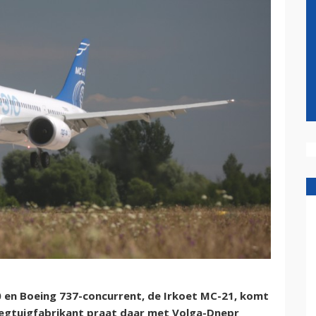
 en Boeing 737-concurrent, de Irkoet MC-21, komt
liegtuigfabrikant praat daar met Volga-Dnepr