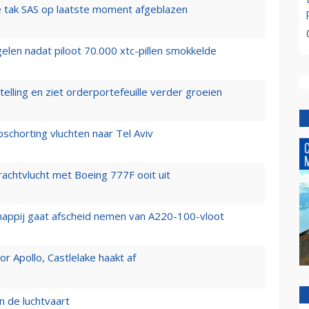
 tak SAS op laatste moment afgeblazen
elen nadat piloot 70.000 xtc-pillen smokkelde
elling en ziet orderportefeuille verder groeien
chorting vluchten naar Tel Aviv
vrachtvlucht met Boeing 777F ooit uit
happij gaat afscheid nemen van A220-100-vloot
 Apollo, Castlelake haakt af
n de luchtvaart