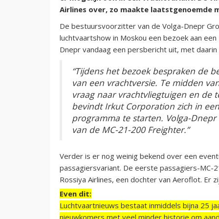
Airlines over, zo maakte laatstgenoemde 
De bestuursvoorzitter van de Volga-Dnepr Gro
luchtvaartshow in Moskou een bezoek aan een 
Dnepr vandaag een persbericht uit, met daarin 
“Tijdens het bezoek bespraken de b
van een vrachtversie. Te midden va
vraag naar vrachtvliegtuigen en de
bevindt Irkut Corporation zich in een
programma te starten. Volga-Dnepr
van de MC-21-200 Freighter.”
Verder is er nog weinig bekend over een eventue
passagiersvariant. De eerste passagiers-MC-2
Rossiya Airlines, een dochter van Aeroflot. Er 
Even dit:
Luchtvaartnieuws bestaat inmiddels bijna 25 jaa
nieuwkomers met veel minder historie om aand