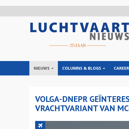
Overslaan
en
naar
de
inhoud
gaan
NIEUWS
COLUMNS & BLOGS
CAREER
VOLGA-DNEPR GEÏNTERES
VRACHTVARIANT VAN MC