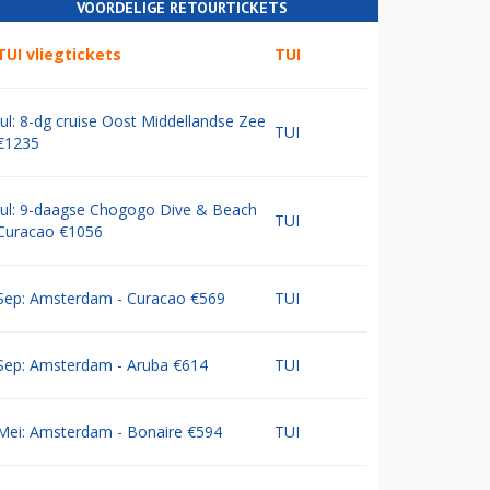
VOORDELIGE RETOURTICKETS
TUI vliegtickets
TUI
Jul: 8-dg cruise Oost Middellandse Zee
TUI
€1235
Jul: 9-daagse Chogogo Dive & Beach
TUI
Curacao €1056
Sep: Amsterdam - Curacao €569
TUI
Sep: Amsterdam - Aruba €614
TUI
Mei: Amsterdam - Bonaire €594
TUI