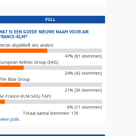
POLL
WAT IS EEN GOEDE NIEUWE NAAM VOOR AIR
FRANCE-KLM?
Verzin alsjeblieft iets anders
47% (81 stemmen)
European Airlines Group (EAG)
24% (42 stemmen)
The Blue Group
21% (36 stemmen)
Air-France-KLM-SAS(-TAP)
6% (11 stemmen)
Totaal aantal stemmen: 170
Meer polls