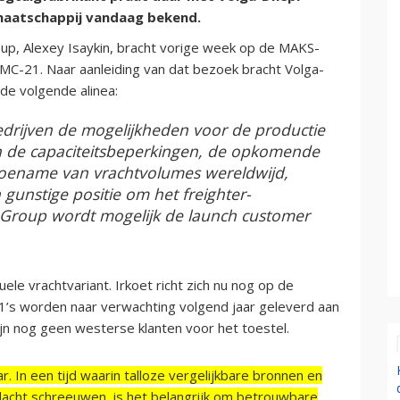
maatschappij vandaag bekend.
up, Alexey Isaykin, bracht vorige week op de MAKS-
MC-21. Naar aanleiding van dat bezoek bracht Volga-
de volgende alinea:
edrijven de mogelijkheden voor de productie
n de capaciteitsbeperkingen, de opkomende
 toename van vrachtvolumes wereldwijd,
 gunstige positie om het freighter-
 Group wordt mogelijk de launch customer
le vrachtvariant. Irkoet richt zich nu nog op de
1’s worden naar verwachting volgend jaar geleverd aan
zijn nog geen westerse klanten voor het toestel.
r. In een tijd waarin talloze vergelijkbare bronnen en
acht schreeuwen, is het belangrijk om betrouwbare