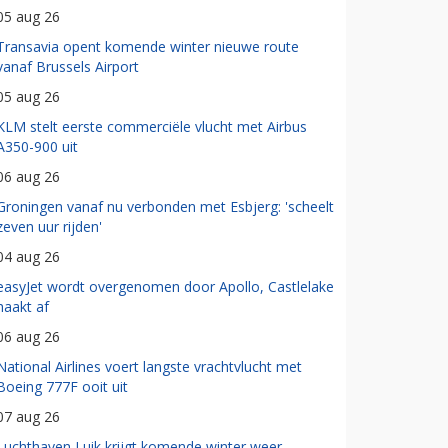
05 aug 26
Transavia opent komende winter nieuwe route
vanaf Brussels Airport
05 aug 26
KLM stelt eerste commerciële vlucht met Airbus
A350-900 uit
06 aug 26
Groningen vanaf nu verbonden met Esbjerg: 'scheelt
zeven uur rijden'
04 aug 26
easyJet wordt overgenomen door Apollo, Castlelake
haakt af
06 aug 26
National Airlines voert langste vrachtvlucht met
Boeing 777F ooit uit
07 aug 26
Luchthaven Luik krijgt komende winter weer