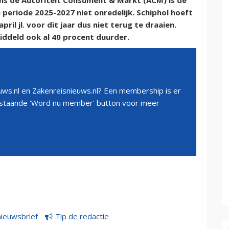
ens de Autoriteit Consument & Markt (ACM) is de
 periode 2025-2027 niet onredelijk. Schiphol hoeft
il jl. voor dit jaar dus niet terug te draaien.
iddeld ook al 40 procent duurder.
ws.nl en Zakenreisnieuws.nl? Een membership is er
erstaande 'Word nu member' button voor meer
nieuwsbrief
Tip de redactie