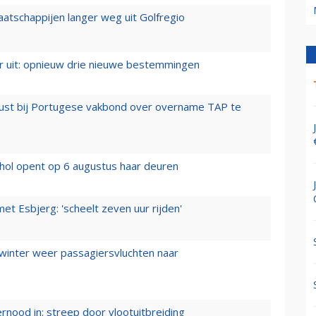
aatschappijen langer weg uit Golfregio
er uit: opnieuw drie nieuwe bestemmingen
rust bij Portugese vakbond over overname TAP te
hol opent op 6 augustus haar deuren
t Esbjerg: 'scheelt zeven uur rijden'
 winter weer passagiersvluchten naar
ernood in: streep door vlootuitbreiding