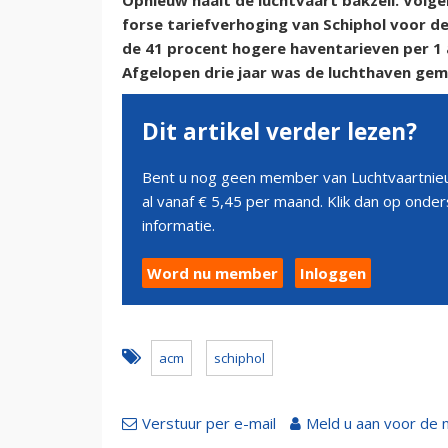
Opnieuw haalt de luchtvaart bakzeil. Volg
forse tariefverhoging van Schiphol voor de
de 41 procent hogere haventarieven per 1 apr
Afgelopen drie jaar was de luchthaven gem
Dit artikel verder lezen?
Bent u nog geen member van Luchtvaartnieu
al vanaf € 5,45 per maand. Klik dan op ond
informatie.
Word nu member
Inloggen
acm
schiphol
Verstuur per e-mail
Meld u aan voor de 