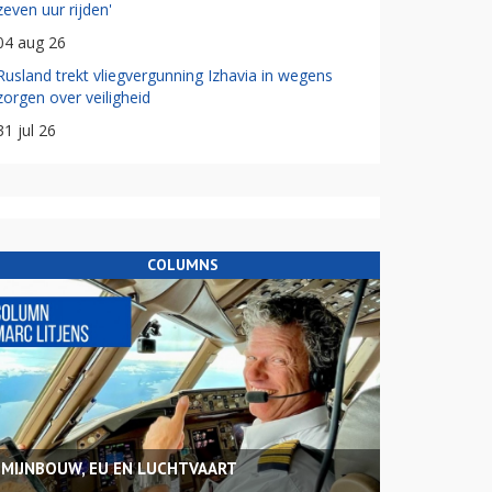
zeven uur rijden'
04 aug 26
Rusland trekt vliegvergunning Izhavia in wegens
zorgen over veiligheid
31 jul 26
COLUMNS
MIJNBOUW, EU EN LUCHTVAART