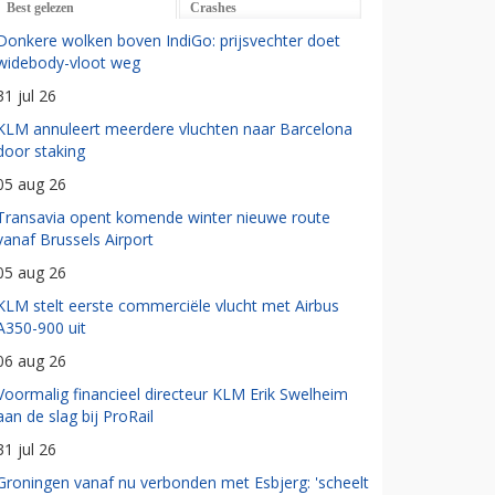
Best gelezen
Crashes
Donkere wolken boven IndiGo: prijsvechter doet
widebody-vloot weg
31 jul 26
KLM annuleert meerdere vluchten naar Barcelona
door staking
05 aug 26
Transavia opent komende winter nieuwe route
vanaf Brussels Airport
05 aug 26
KLM stelt eerste commerciële vlucht met Airbus
A350-900 uit
06 aug 26
Voormalig financieel directeur KLM Erik Swelheim
aan de slag bij ProRail
31 jul 26
Groningen vanaf nu verbonden met Esbjerg: 'scheelt