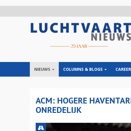
Overslaan
en
naar
de
inhoud
gaan
NIEUWS
COLUMNS & BLOGS
CAREER
ACM: HOGERE HAVENTARI
ONREDELIJK