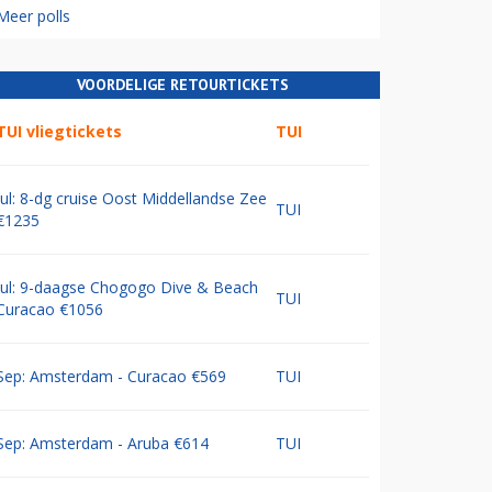
Meer polls
VOORDELIGE RETOURTICKETS
TUI vliegtickets
TUI
Jul: 8-dg cruise Oost Middellandse Zee
TUI
€1235
Jul: 9-daagse Chogogo Dive & Beach
TUI
Curacao €1056
Sep: Amsterdam - Curacao €569
TUI
Sep: Amsterdam - Aruba €614
TUI