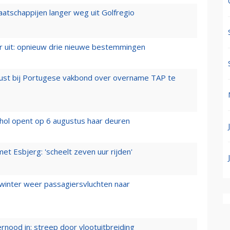
aatschappijen langer weg uit Golfregio
er uit: opnieuw drie nieuwe bestemmingen
rust bij Portugese vakbond over overname TAP te
hol opent op 6 augustus haar deuren
t Esbjerg: 'scheelt zeven uur rijden'
 winter weer passagiersvluchten naar
ernood in: streep door vlootuitbreiding