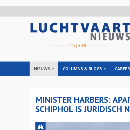
Overslaan
en
naar
de
inhoud
gaan
NIEUWS
COLUMNS & BLOGS
CAREER
MINISTER HARBERS: APA
SCHIPHOL IS JURIDISCH 