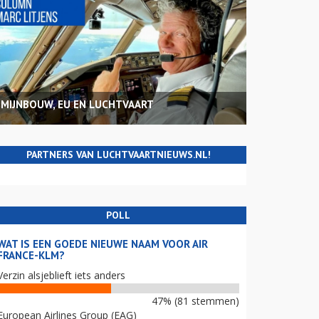
MIJNBOUW, EU EN LUCHTVAART
PARTNERS VAN LUCHTVAARTNIEUWS.NL!
POLL
WAT IS EEN GOEDE NIEUWE NAAM VOOR AIR
FRANCE-KLM?
Verzin alsjeblieft iets anders
47% (81 stemmen)
European Airlines Group (EAG)