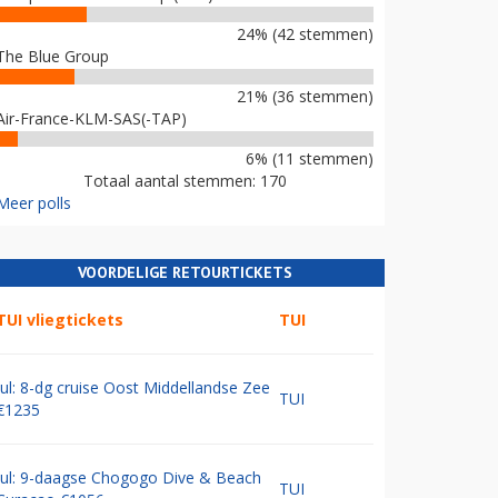
24% (42 stemmen)
The Blue Group
21% (36 stemmen)
Air-France-KLM-SAS(-TAP)
6% (11 stemmen)
Totaal aantal stemmen: 170
Meer polls
VOORDELIGE RETOURTICKETS
TUI vliegtickets
TUI
Jul: 8-dg cruise Oost Middellandse Zee
TUI
€1235
Jul: 9-daagse Chogogo Dive & Beach
TUI