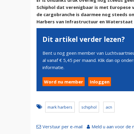
Er is ondanks druk overleg nog steeds gee
Schiphol dat verenigbaar is met Europese 
de cargobranche is daarmee nog steeds onh
Harbers van Infrastructuur en Waterstaat 
Dit artikel verder lezen?
Bent u nog geen member van Luchtvaartnieu
al vanaf € 5,45 per maand. Klik dan op ond
informatie.
Word nu member
Inloggen
mark harbers
schiphol
acn
Verstuur per e-mail
Meld u aan voor de 