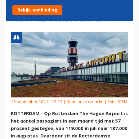
STIJGEN, TOT TWEE DERDE
Bekijk aanbieding
VAN PRE-CORONANIVEAU
13 september 2021 - 12:12 | Door:
onze redactie
| Foto: RTHA
ROTTERDAM - Op Rotterdam The Hague Airport is
het aantal passagiers in een maand tijd met 57
procent gestegen, van 119.000 in juli naar 187.000
in augustus. Daardoor zit de Rotterdamse