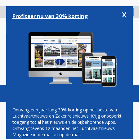
Overslaan
en
x
Digitaal Magazine
Registreer
Check in
naar
Profiteer nu van 30% korting
de
inhoud
gaan
Magazine
Podcasts
Vacatures
Toggl
naviga
Ontvang een jaar lang 30% korting op het beste van
Luchtvaartnieuws en Zakenreisnieuws. Krijg onbeperkt
toegang tot al het nieuws en de bijbehorende Apps.
ROTTERDAM AIRPORT ZIET
Ontvang tevens 12 maanden het Luchtvaartnieuws
PASSAGIERSCIJFERS HARD
Magazine in de mail of op de mat.