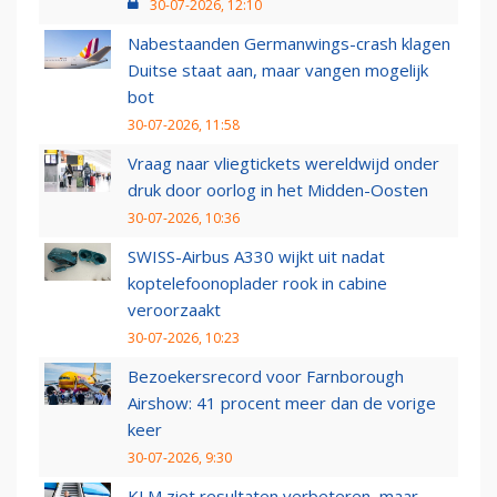
30-07-2026, 12:10
Nabestaanden Germanwings-crash klagen
Duitse staat aan, maar vangen mogelijk
bot
30-07-2026, 11:58
Vraag naar vliegtickets wereldwijd onder
druk door oorlog in het Midden-Oosten
30-07-2026, 10:36
SWISS-Airbus A330 wijkt uit nadat
koptelefoonoplader rook in cabine
veroorzaakt
30-07-2026, 10:23
Bezoekersrecord voor Farnborough
Airshow: 41 procent meer dan de vorige
keer
30-07-2026, 9:30
KLM ziet resultaten verbeteren, maar