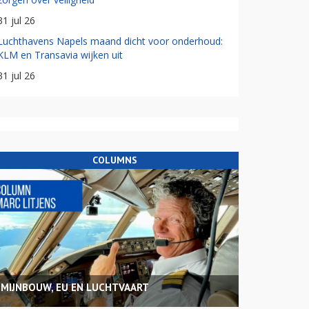
31 jul 26
Luchthavens Napels maand dicht voor onderhoud:
KLM en Transavia wijken uit
31 jul 26
COLUMNS
MIJNBOUW, EU EN LUCHTVAART