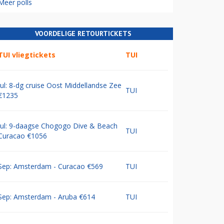
Meer polls
VOORDELIGE RETOURTICKETS
TUI vliegtickets
TUI
Jul: 8-dg cruise Oost Middellandse Zee
TUI
€1235
Jul: 9-daagse Chogogo Dive & Beach
TUI
Curacao €1056
Sep: Amsterdam - Curacao €569
TUI
Sep: Amsterdam - Aruba €614
TUI