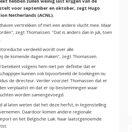
ekt hebben zullen weinig last krijgen van de
nstelt voor september en oktober, zegt Hugo
tion Netherlands (ACNL).
hthaven vertrekken of met een andere vlucht mee. Maar
rden", zegt Thomassen. "Dat is anders dan in juli, toen
.
itsreductie verdeeld wordt over alle
wij de komende dagen maken", zegt Thomassen.
 betekent volgens hem niet per definitie dat er
schappijen kunnen ook bijvoorbeeld de boekingen nu
 aldus de directeur. Verder voorziet Thomassen dat er
rden verplaatst en dat er op bestemmingen waar
vluchten worden samengevoegd.
l laten weten dat het deze herfst, in tegenstelling
 overnemen. Daardoor komen andere regionale
Airport en het Belgische Luik. Naar laatstgenoemde
tst.