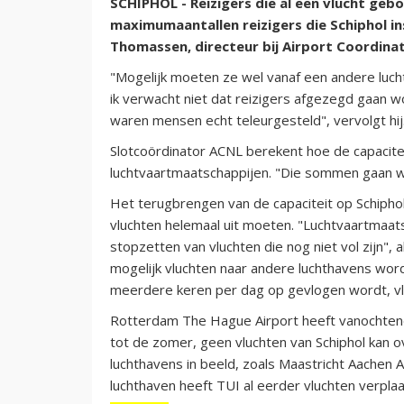
SCHIPHOL - Reizigers die al een vlucht gebo
maximumaantallen reizigers die Schiphol i
Thomassen, directeur bij Airport Coordina
"Mogelijk moeten ze wel vanaf een andere luc
ik verwacht niet dat reizigers afgezegd gaan wo
waren mensen echt teleurgesteld", vervolgt hij
Slotcoördinator ACNL berekent hoe de capacite
luchtvaartmaatschappijen. "Die sommen gaan 
Het terugbrengen van de capaciteit op Schiphol
vluchten helemaal uit moeten. "Luchtvaartmaat
stopzetten van vluchten die nog niet vol zijn",
mogelijk vluchten naar andere luchthavens wo
meerdere keren per dag op gevlogen wordt, 
Rotterdam The Hague Airport heeft vanochtend a
tot de zomer, geen vluchten van Schiphol kan
luchthavens in beeld, zoals Maastricht Aachen 
luchthaven heeft TUI al eerder vluchten verplaa