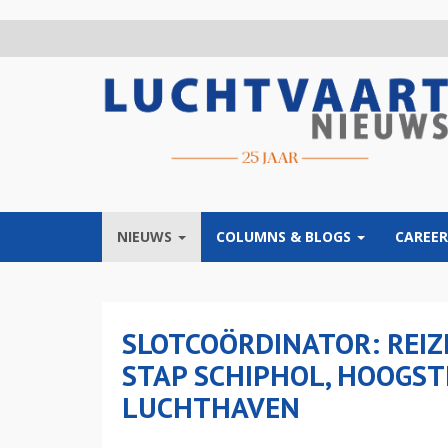
Overslaan
en
naar
de
inhoud
gaan
NIEUWS
COLUMNS & BLOGS
CAREER
SLOTCOÖRDINATOR: REIZI
STAP SCHIPHOL, HOOGST
LUCHTHAVEN