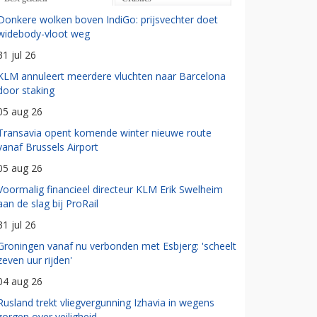
Donkere wolken boven IndiGo: prijsvechter doet
widebody-vloot weg
31 jul 26
KLM annuleert meerdere vluchten naar Barcelona
door staking
05 aug 26
Transavia opent komende winter nieuwe route
vanaf Brussels Airport
05 aug 26
Voormalig financieel directeur KLM Erik Swelheim
aan de slag bij ProRail
31 jul 26
Groningen vanaf nu verbonden met Esbjerg: 'scheelt
zeven uur rijden'
04 aug 26
Rusland trekt vliegvergunning Izhavia in wegens
zorgen over veiligheid