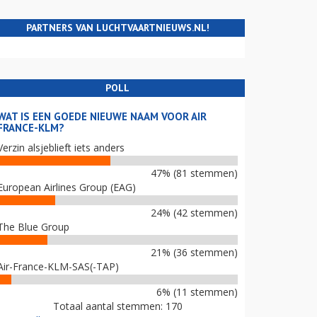
PARTNERS VAN LUCHTVAARTNIEUWS.NL!
POLL
WAT IS EEN GOEDE NIEUWE NAAM VOOR AIR
FRANCE-KLM?
Verzin alsjeblieft iets anders
47% (81 stemmen)
European Airlines Group (EAG)
24% (42 stemmen)
The Blue Group
21% (36 stemmen)
Air-France-KLM-SAS(-TAP)
6% (11 stemmen)
Totaal aantal stemmen: 170