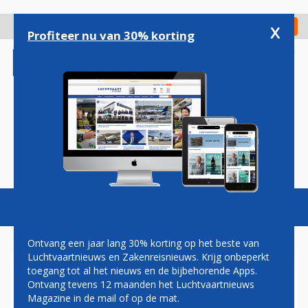
Overslaan
en
x
Digitaal Magazine
Registreer
Check in
naar
Profiteer nu van 30% korting
de
inhoud
gaan
Magazine
Podcasts
Vacatures
Toggl
naviga
Ontvang een jaar lang 30% korting op het beste van
Luchtvaartnieuws en Zakenreisnieuws. Krijg onbeperkt
toegang tot al het nieuws en de bijbehorende Apps.
VERDACHTEN DIAMANTROOF
Ontvang tevens 12 maanden het Luchtvaartnieuws
OP SCHIPHOL IN 2005
Magazine in de mail of op de mat.