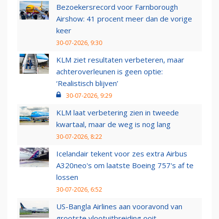
Bezoekersrecord voor Farnborough
Airshow: 41 procent meer dan de vorige
keer
30-07-2026, 9:30
KLM ziet resultaten verbeteren, maar
achteroverleunen is geen optie:
‘Realistisch blijven’
30-07-2026, 9:29
KLM laat verbetering zien in tweede
kwartaal, maar de weg is nog lang
30-07-2026, 8:22
Icelandair tekent voor zes extra Airbus
A320neo's om laatste Boeing 757's af te
lossen
30-07-2026, 6:52
US-Bangla Airlines aan vooravond van
grootste vlootuitbreiding ooit