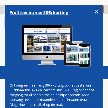
Overslaan
en
x
Digitaal Magazine
Registreer
Check in
naar
Profiteer nu van 30% korting
de
inhoud
gaan
Magazine
Podcasts
Vacatures
Toggl
naviga
Ontvang een jaar lang 30% korting op het beste van
Luchtvaartnieuws en Zakenreisnieuws. Krijg onbeperkt
toegang tot al het nieuws en de bijbehorende Apps.
VOORTBESTAAN GRONINGEN
Ontvang tevens 12 maanden het Luchtvaartnieuws
AIRPORT LIJKT VERZEKERD:
Magazine in de mail of op de mat.