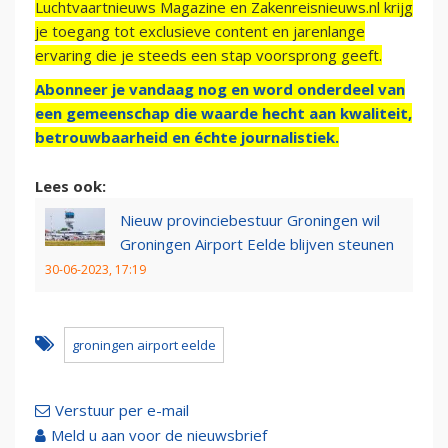
Luchtvaartnieuws Magazine en Zakenreisnieuws.nl krijg
je toegang tot exclusieve content en jarenlange
ervaring die je steeds een stap voorsprong geeft.
Abonneer je vandaag nog en word onderdeel van
een gemeenschap die waarde hecht aan kwaliteit,
betrouwbaarheid en échte journalistiek.
Lees ook:
Nieuw provinciebestuur Groningen wil
Groningen Airport Eelde blijven steunen
30-06-2023, 17:19
groningen airport eelde
Verstuur per e-mail
Meld u aan voor de nieuwsbrief