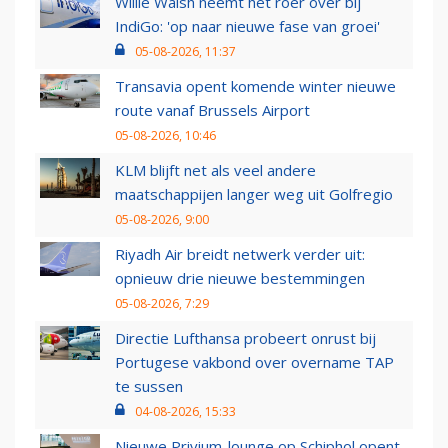
Willie Walsh neemt het roer over bij
IndiGo: 'op naar nieuwe fase van groei'
05-08-2026, 11:37
Transavia opent komende winter nieuwe
route vanaf Brussels Airport
05-08-2026, 10:46
KLM blijft net als veel andere
maatschappijen langer weg uit Golfregio
05-08-2026, 9:00
Riyadh Air breidt netwerk verder uit:
opnieuw drie nieuwe bestemmingen
05-08-2026, 7:29
Directie Lufthansa probeert onrust bij
Portugese vakbond over overname TAP
te sussen
04-08-2026, 15:33
Nieuwe Privium-lounge op Schiphol opent