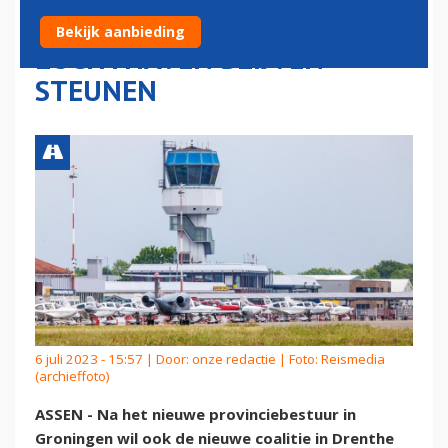
OOK DRENTHE WIL
Bekijk aanbieding
LUCHTHAVEN BLIJVEN
STEUNEN
6 juli 2023 - 15:57 | Door:
onze redactie
| Foto: Reismedia
(archieffoto)
ASSEN - Na het nieuwe provinciebestuur in
Groningen wil ook de nieuwe coalitie in Drenthe