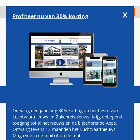
Overslaan
en
x
Digitaal Magazine
Registreer
Check in
naar
Profiteer nu van 30% korting
de
inhoud
gaan
Magazine
Podcasts
Vacatures
Toggl
naviga
Ontvang een jaar lang 30% korting op het beste van
Luchtvaartnieuws en Zakenreisnieuws. Krijg onbeperkt
toegang tot al het nieuws en de bijbehorende Apps.
PILOTENVAKBOND VNV WIL
Ontvang tevens 12 maanden het Luchtvaartnieuws
REALISTISCHE REISADVIEZEN
Magazine in de mail of op de mat.