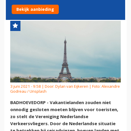
VAKANTIEBESTEMMINGEN
Bekijk aanbieding
3 juni 2021 - 9:58 | Door:
Dylan van Eijkeren
| Foto: Alexandre
Godreau / Unsplash
BADHOEVEDORP - Vakantielanden zouden niet
onnodig gesloten moeten blijven voor toeristen,
zo stelt de Vereniging Nederlandse
Verkeersvliegers. Door de Nederlandse situatie
te betrekken bij reisadviezen, hoeven landen met