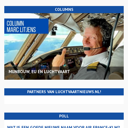
COLUMNS
MIJNBOUW, EU EN LUCHTVAART
PARTNERS VAN LUCHTVAARTNIEUWS.NL!
POLL
WAT IS EEN GOEDE NIEUWE NAAM VOOR AIR FRANCE-KLM?