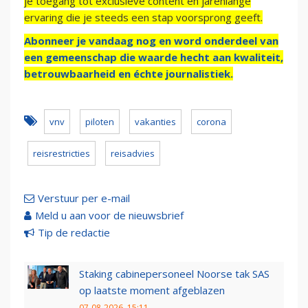
je toegang tot exclusieve content en jarenlange
ervaring die je steeds een stap voorsprong geeft.
Abonneer je vandaag nog en word onderdeel van
een gemeenschap die waarde hecht aan kwaliteit,
betrouwbaarheid en échte journalistiek.
vnv
piloten
vakanties
corona
reisrestricties
reisadvies
Verstuur per e-mail
Meld u aan voor de nieuwsbrief
Tip de redactie
Staking cabinepersoneel Noorse tak SAS
op laatste moment afgeblazen
07-08-2026, 15:11