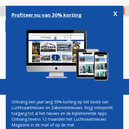
Overslaan
en
x
Digitaal Magazine
Registreer
Check in
naar
Profiteer nu van 30% korting
de
inhoud
gaan
Magazine
Podcasts
Vacatures
Toggl
naviga
Ontvang een jaar lang 30% korting op het beste van
Luchtvaartnieuws en Zakenreisnieuws. Krijg onbeperkt
toegang tot al het nieuws en de bijbehorende Apps.
VOERT DIT KABINET EEN
Ontvang tevens 12 maanden het Luchtvaartnieuws
GOED LUCHTVAARTBELEID?
Magazine in de mail of op de mat.