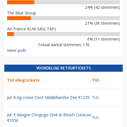
24% (42 stemmen)
The Blue Group
21% (36 stemmen)
Air-France-KLM-SAS(-TAP)
6% (11 stemmen)
Totaal aantal stemmen: 170
Meer polls
VOORDELIGE RETOURTICKETS
TUI vliegtickets
TUI
Jul: 8-dg cruise Oost Middellandse Zee €1235
TUI
Jul: 9-daagse Chogogo Dive & Beach Curacao
TUI
€1056