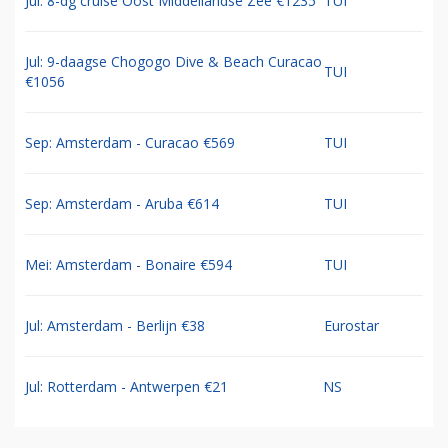
Jul: 8-dg cruise Oost Middellandse Zee €1235
TUI
Jul: 9-daagse Chogogo Dive & Beach Curacao
TUI
€1056
Sep: Amsterdam - Curacao €569
TUI
Sep: Amsterdam - Aruba €614
TUI
Mei: Amsterdam - Bonaire €594
TUI
Jul: Amsterdam - Berlijn €38
Eurostar
Jul: Rotterdam - Antwerpen €21
NS