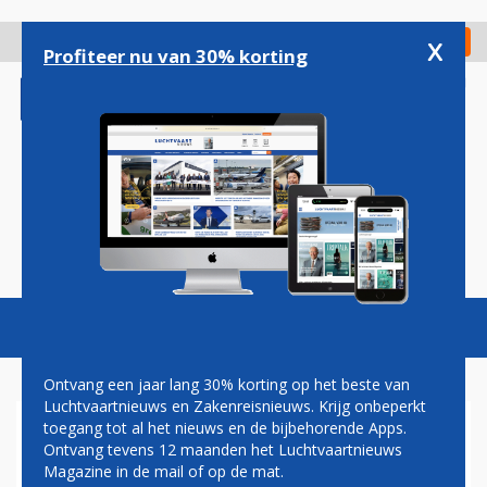
Overslaan
en
x
Digitaal Magazine
Registreer
Check in
naar
Profiteer nu van 30% korting
de
inhoud
gaan
Magazine
Podcasts
Vacatures
Toggl
naviga
Ontvang een jaar lang 30% korting op het beste van
Luchtvaartnieuws en Zakenreisnieuws. Krijg onbeperkt
toegang tot al het nieuws en de bijbehorende Apps.
JOHN JANSEN: VEILIGHEID
Ontvang tevens 12 maanden het Luchtvaartnieuws
TOPPRIORITEIT
Magazine in de mail of op de mat.