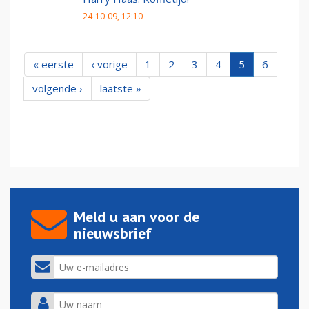
24-10-09, 12:10
« eerste
‹ vorige
1
2
3
4
5
6
volgende ›
laatste »
Meld u aan voor de
nieuwsbrief