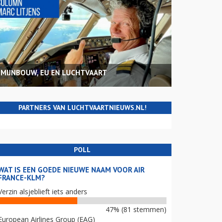
MIJNBOUW, EU EN LUCHTVAART
PARTNERS VAN LUCHTVAARTNIEUWS.NL!
POLL
WAT IS EEN GOEDE NIEUWE NAAM VOOR AIR
FRANCE-KLM?
Verzin alsjeblieft iets anders
47% (81 stemmen)
European Airlines Group (EAG)