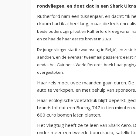
rondvliegen, en doet dat in een Shark Ultra
Rutherford nam een tussenjaar, en dacht: “Ik he
droom had ik al heel lang, maar die leek onrealis
beide ouders zijn piloot en Rutherford kreeg vanaf ha
en ze haalde haar eerste brevet in 2020.
De jonge vlieger startte woensdag in België, en zette 
aandoen, en de evenaar tweemaal passeren: eerst in 
omdat het Guinness World Records-boek haar poging 
overgestoken.
Haar reis moet twee maanden gaan duren. De f
auto te verkopen, en met behulp van sponsors.
Haar ecologische voetafdruk blijft beperkt: ged
brandstof dat een Boeing 747 in tien minuten 
600 euro bomen laten planten.
Het vliegtuig heeft ze te leen van Shark Aero. 
onder meer een tweede boordradio, satelliett