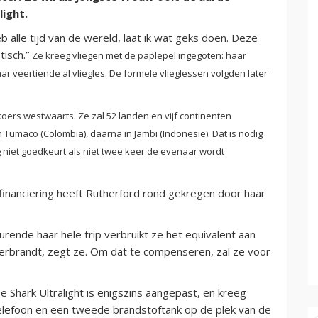
light.
b alle tijd van de wereld, laat ik wat geks doen. Deze
tisch.”
Ze kreeg vliegen met de paplepel ingegoten: haar
ar veertiende al vliegles. De formele vlieglessen volgden later
koers westwaarts. Ze zal 52 landen en vijf continenten
Tumaco (Colombia), daarna in Jambi (Indonesië). Dat is nodig
niet goedkeurt als niet twee keer de evenaar wordt
inanciering heeft Rutherford rond gekregen door haar
urende haar hele trip verbruikt ze het equivalent aan
verbrandt, zegt ze. Om dat te compenseren, zal ze voor
De Shark Ultralight is enigszins aangepast, en kreeg
elefoon en een tweede brandstoftank op de plek van de