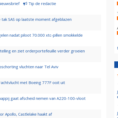
nieuwsbrief
Tip de redactie
 tak SAS op laatste moment afgeblazen
elen nadat piloot 70.000 xtc-pillen smokkelde
elling en ziet orderportefeuille verder groeien
chorting vluchten naar Tel Aviv
vrachtvlucht met Boeing 777F ooit uit
happij gaat afscheid nemen van A220-100-vloot
 Apollo, Castlelake haakt af