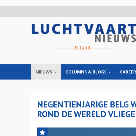
Overslaan
en
naar
de
inhoud
gaan
NIEUWS
COLUMNS & BLOGS
CAREER
NEGENTIENJARIGE BELG 
ROND DE WERELD VLIEG