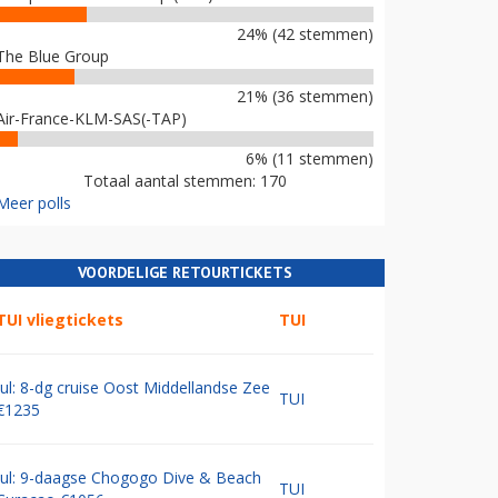
24% (42 stemmen)
The Blue Group
21% (36 stemmen)
Air-France-KLM-SAS(-TAP)
6% (11 stemmen)
Totaal aantal stemmen: 170
Meer polls
VOORDELIGE RETOURTICKETS
TUI vliegtickets
TUI
Jul: 8-dg cruise Oost Middellandse Zee
TUI
€1235
Jul: 9-daagse Chogogo Dive & Beach
TUI