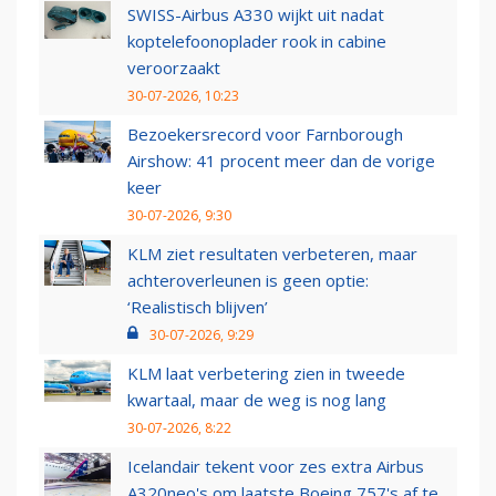
SWISS-Airbus A330 wijkt uit nadat
koptelefoonoplader rook in cabine
veroorzaakt
30-07-2026, 10:23
Bezoekersrecord voor Farnborough
Airshow: 41 procent meer dan de vorige
keer
30-07-2026, 9:30
KLM ziet resultaten verbeteren, maar
achteroverleunen is geen optie:
‘Realistisch blijven’
30-07-2026, 9:29
KLM laat verbetering zien in tweede
kwartaal, maar de weg is nog lang
30-07-2026, 8:22
Icelandair tekent voor zes extra Airbus
A320neo's om laatste Boeing 757's af te