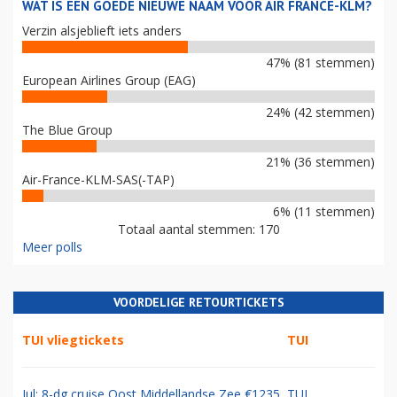
WAT IS EEN GOEDE NIEUWE NAAM VOOR AIR FRANCE-KLM?
Verzin alsjeblieft iets anders
47% (81 stemmen)
European Airlines Group (EAG)
24% (42 stemmen)
The Blue Group
21% (36 stemmen)
Air-France-KLM-SAS(-TAP)
6% (11 stemmen)
Totaal aantal stemmen: 170
Meer polls
VOORDELIGE RETOURTICKETS
TUI vliegtickets
TUI
Jul: 8-dg cruise Oost Middellandse Zee €1235
TUI