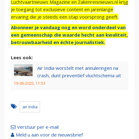
Luchtvaartnieuws Magazine en Zakenreisnieuws.nl krijg
je toegang tot exclusieve content en jarenlange
ervaring die je steeds een stap voorsprong geeft.
Abonneer je vandaag nog en word onderdeel van
een gemeenschap die waarde hecht aan kwaliteit,
betrouwbaarheid en échte journalistiek.
Lees ook:
Air India worstelt met annuleringen na
crash, dunt preventief vluchtschema uit
19-06-2025, 11:53
air india
Verstuur per e-mail
Meld u aan voor de nieuwsbrief