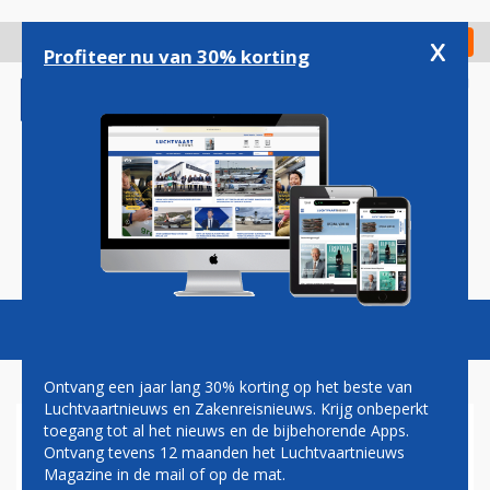
Overslaan
en
x
Digitaal Magazine
Registreer
Check in
naar
Profiteer nu van 30% korting
de
inhoud
gaan
Magazine
Podcasts
Vacatures
Toggl
naviga
Ontvang een jaar lang 30% korting op het beste van
Luchtvaartnieuws en Zakenreisnieuws. Krijg onbeperkt
toegang tot al het nieuws en de bijbehorende Apps.
AIR INDIA VERLAAGT
Ontvang tevens 12 maanden het Luchtvaartnieuws
TIJDELIJK AANTAL
Magazine in de mail of op de mat.