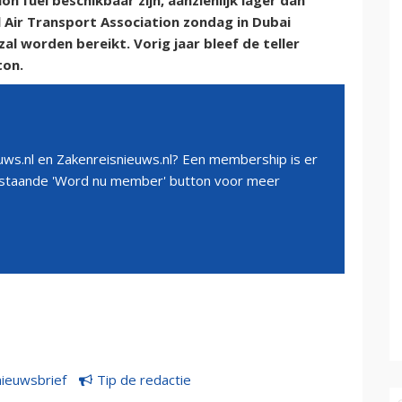
on fuel beschikbaar zijn, aanzienlijk lager dan
 Air Transport Association zondag in Dubai
al worden bereikt. Vorig jaar bleef de teller
ton.
ws.nl en Zakenreisnieuws.nl? Een membership is er
erstaande 'Word nu member' button voor meer
nieuwsbrief
Tip de redactie