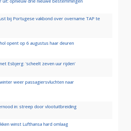
er uit: opnieuw drie nieuwe bestemmingen
rust bij Portugese vakbond over overname TAP te
hol opent op 6 augustus haar deuren
t Esbjerg: 'scheelt zeven uur rijden'
 winter weer passagiersvluchten naar
ernood in: streep door vlootuitbreiding
ukken winst Lufthansa hard omlaag