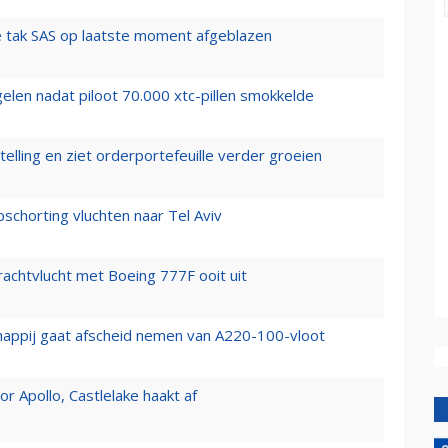
 tak SAS op laatste moment afgeblazen
elen nadat piloot 70.000 xtc-pillen smokkelde
elling en ziet orderportefeuille verder groeien
chorting vluchten naar Tel Aviv
vrachtvlucht met Boeing 777F ooit uit
happij gaat afscheid nemen van A220-100-vloot
 Apollo, Castlelake haakt af