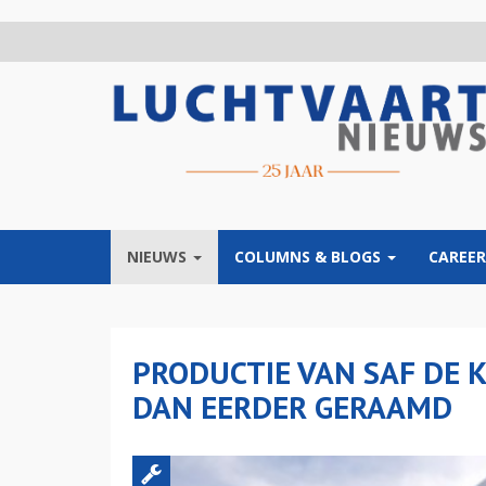
Overslaan
en
naar
de
inhoud
gaan
NIEUWS
COLUMNS & BLOGS
CAREER
PRODUCTIE VAN SAF DE 
DAN EERDER GERAAMD