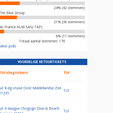
24% (42 stemmen)
The Blue Group
21% (36 stemmen)
Air-France-KLM-SAS(-TAP)
6% (11 stemmen)
Totaal aantal stemmen: 170
Meer polls
VOORDELIGE RETOURTICKETS
TUI vliegtickets
TUI
Jul: 8-dg cruise Oost Middellandse Zee
TUI
€1235
Jul: 9-daagse Chogogo Dive & Beach
TUI