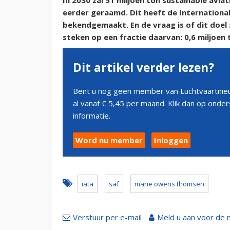
In 2030 zal 51 miljoen ton sustainable aviati
eerder geraamd. Dit heeft de International
bekendgemaakt. En de vraag is of dit doel z
steken op een fractie daarvan: 0,6 miljoen 
Dit artikel verder lezen?
Bent u nog geen member van Luchtvaartnieu
al vanaf € 5,45 per maand. Klik dan op ond
informatie.
Word nu member
Inloggen
iata
saf
marie owens thomsen
Verstuur per e-mail
Meld u aan voor de 