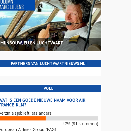
MIJNBOUW, EU EN LUCHTVAART
PARTNERS VAN LUCHTVAARTNIEUWS.NL!
POLL
WAT IS EEN GOEDE NIEUWE NAAM VOOR AIR
FRANCE-KLM?
Verzin alsjeblieft iets anders
47% (81 stemmen)
European Airlines Group (EAG)