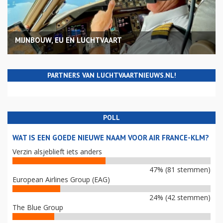
MIJNBOUW, EU EN LUCHTVAART
PARTNERS VAN LUCHTVAARTNIEUWS.NL!
POLL
WAT IS EEN GOEDE NIEUWE NAAM VOOR AIR FRANCE-KLM?
Verzin alsjeblieft iets anders
47% (81 stemmen)
European Airlines Group (EAG)
24% (42 stemmen)
The Blue Group