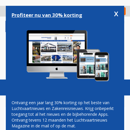
Overslaan
en
x
Digitaal Magazine
Registreer
Check in
naar
Profiteer nu van 30% korting
de
inhoud
gaan
Magazine
Podcasts
Vacatures
Toggl
naviga
Ontvang een jaar lang 30% korting op het beste van
Luchtvaartnieuws en Zakenreisnieuws. Krijg onbeperkt
toegang tot al het nieuws en de bijbehorende Apps.
TU DELFT ONTWIKKELT
Ontvang tevens 12 maanden het Luchtvaartnieuws
MODEL VOOR VERBETERING
Magazine in de mail of op de mat.