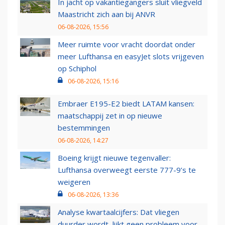
In jacht op vakantiegangers sluit vliegveld
Maastricht zich aan bij ANVR
06-08-2026, 15:56
Meer ruimte voor vracht doordat onder
meer Lufthansa en easyJet slots vrijgeven
op Schiphol
06-08-2026, 15:16
Embraer E195-E2 biedt LATAM kansen:
maatschappij zet in op nieuwe
bestemmingen
06-08-2026, 14:27
Boeing krijgt nieuwe tegenvaller:
Lufthansa overweegt eerste 777-9’s te
weigeren
06-08-2026, 13:36
Analyse kwartaalcijfers: Dat vliegen
duurder wordt, lijkt geen probleem voor