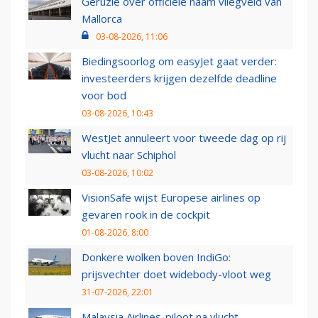
Geruzie over officiële naam vliegveld van
Mallorca
03-08-2026, 11:06
Biedingsoorlog om easyJet gaat verder:
investeerders krijgen dezelfde deadline
voor bod
03-08-2026, 10:43
WestJet annuleert voor tweede dag op rij
vlucht naar Schiphol
03-08-2026, 10:02
VisionSafe wijst Europese airlines op
gevaren rook in de cockpit
01-08-2026, 8:00
Donkere wolken boven IndiGo:
prijsvechter doet widebody-vloot weg
31-07-2026, 22:01
Malaysia Airlines-piloot na vlucht