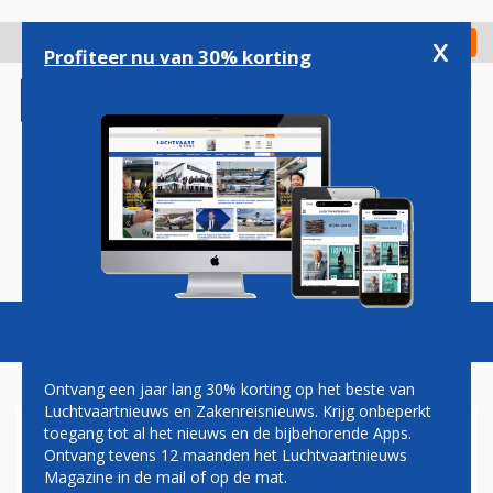
Overslaan
en
x
Digitaal Magazine
Registreer
Check in
naar
Profiteer nu van 30% korting
de
inhoud
gaan
Magazine
Podcasts
Vacatures
Toggl
naviga
Ontvang een jaar lang 30% korting op het beste van
Luchtvaartnieuws en Zakenreisnieuws. Krijg onbeperkt
toegang tot al het nieuws en de bijbehorende Apps.
'2025 WORDT FINANCIEEL
Ontvang tevens 12 maanden het Luchtvaartnieuws
GROTE UITDAGING VOOR
Magazine in de mail of op de mat.