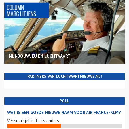
MIJNBOUW, EU EN LUCHTVAART
PARTNERS VAN LUCHTVAARTNIEUWS.NL!
POLL
WAT IS EEN GOEDE NIEUWE NAAM VOOR AIR FRANCE-KLM?
Verzin alsjeblieft iets anders